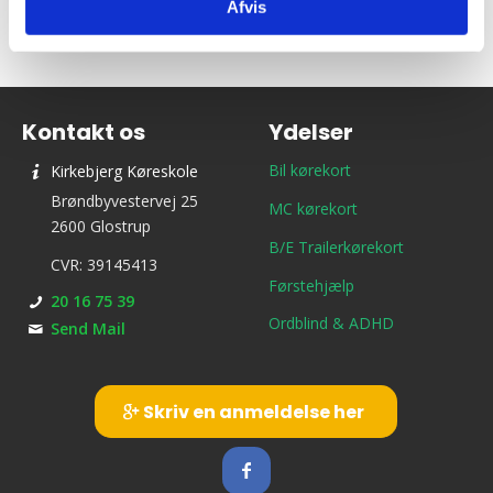
Afvis
Kontakt os
Ydelser
Bil kørekort
Kirkebjerg Køreskole
Brøndbyvestervej 25
MC kørekort
2600 Glostrup
B/E Trailerkørekort
CVR: 39145413
Førstehjælp
20 16 75 39
Ordblind & ADHD
Send Mail
Skriv en anmeldelse her