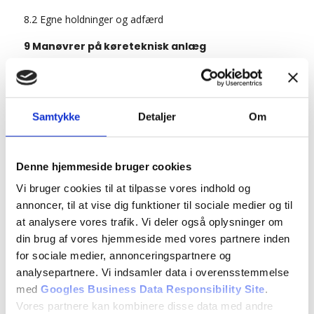
8.2 Egne holdninger og adfærd
9 Manøvrer på køreteknisk anlæg
9.1 Vejgreb og belægning
9.2 Hastighed, centrifugalkraft, bremselængde og
vejgrebets udnyttelse
Samtykke
Detaljer
Om
9.3 Hindringer på vejen og slalom
Denne hjemmeside bruger cookies
9.4 Genvinding af vejgreb efter udskridning
Vi bruger cookies til at tilpasse vores indhold og
9.5 Bevar herredømmet efter kørsel ud over høj vejkant
annoncer, til at vise dig funktioner til sociale medier og til
10 Betingelser for at få kørekort
at analysere vores trafik. Vi deler også oplysninger om
din brug af vores hjemmeside med vores partnere inden
10.1 Betingelser for at få kørekort. (rep)
for sociale medier, annonceringspartnere og
analysepartnere. Vi indsamler data i overensstemmelse
10.2 Køreprøvens gennemførelse
med
Googles Business Data Responsibility Site
.
10.3 Lovbestemmelser om kørekort
Vores partnere kan kombinere disse data med andre