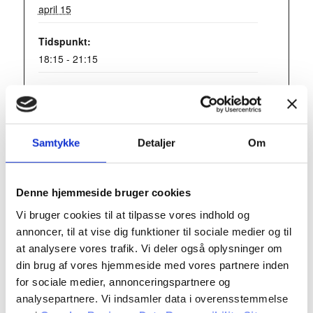
april 15
Tidspunkt:
18:15 - 21:15
Series:
Teori 9 – Onsdagshold
Begivenhed Kategori:
Samtykke
Detaljer
Om
Teori 9 - Onsdagshold
Denne hjemmeside bruger cookies
Vi bruger cookies til at tilpasse vores indhold og
Tilføj til kalender
annoncer, til at vise dig funktioner til sociale medier og til
at analysere vores trafik. Vi deler også oplysninger om
din brug af vores hjemmeside med vores partnere inden
Teori 9 – Onsdagshold
for sociale medier, annonceringspartnere og
analysepartnere. Vi indsamler data i overensstemmelse
april 15 : 18:15
-
21:15