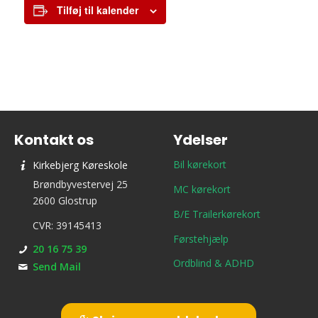
Tilføj til kalender
Kontakt os
Ydelser
Bil kørekort
Kirkebjerg Køreskole
Brøndbyvestervej 25
MC kørekort
2600 Glostrup
B/E Trailerkørekort
CVR: 39145413
Førstehjælp
20 16 75 39
Ordblind & ADHD
Send Mail