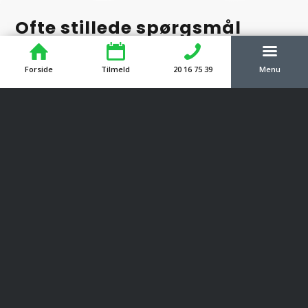
Ofte stillede spørgsmål
Du har helt sikkert en masse spørgsmål vedrørende
Forside
Tilmeld
20 16 75 39
Menu
forløbet, og disse er du altid mere end velkommen til
at kontakte os omkring. Vi har gjort vores bedste for
at besvare de typiske spørgsmål nedenfor.
Hvor afholdes førstehjælpskursus?
Hvorfor er det vigtigt, at du kan
førstehjælp?