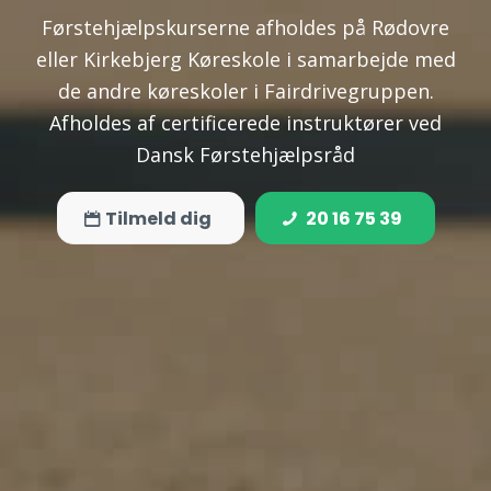
Førstehjælpskurserne afholdes på Rødovre
eller Kirkebjerg Køreskole i samarbejde med
de andre køreskoler i Fairdrivegruppen.
Afholdes af certificerede instruktører ved
Dansk Førstehjælpsråd
Tilmeld dig
20 16 75 39