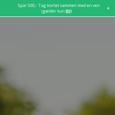
Spar 500,- Tag kortet sammen med en ven
+
(gælder kun
Bil
)