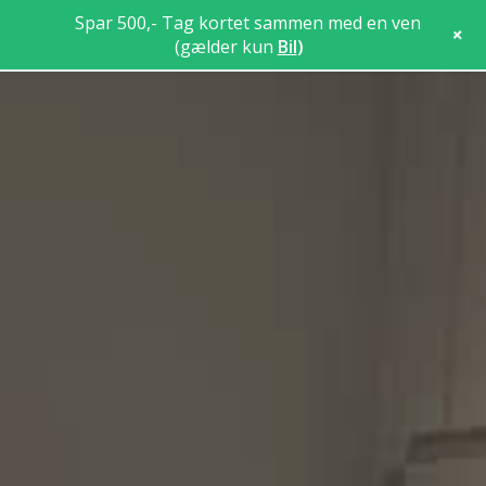
Spar 500,- Tag kortet sammen med en ven
+
(gælder kun
Bil
)