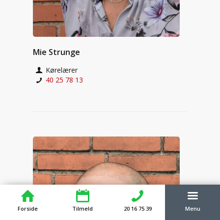
Mie Strunge
Kørelærer
40 25 78 13
Forside
Tilmeld
20 16 75 39
Menu