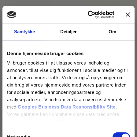
Samtykke
Detaljer
Om
Denne hjemmeside bruger cookies
Vi bruger cookies til at tilpasse vores indhold og
annoncer, til at vise dig funktioner til sociale medier og til
at analysere vores trafik. Vi deler også oplysninger om
din brug af vores hjemmeside med vores partnere inden
for sociale medier, annonceringspartnere og
analysepartnere. Vi indsamler data i overensstemmelse
med
Googles Business Data Responsibility Site
.
Vores partnere kan kombinere disse data med andre
oplysninger, du har givet dem, eller som de har indsamlet
fra din brug af deres tjenester.
Samtykkevalg
Se Cookie & Privatlivspolitik
her
Nødvendig