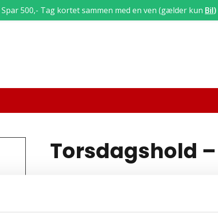
Spar 500,- Tag kortet sammen med en ven (gælder kun
Bil
)
Torsdagshold – 
28/02/2019 : 18:00
-
21:00
Teori 7 lektion 34, 35, og 36 (3 x 45 = 135 min)