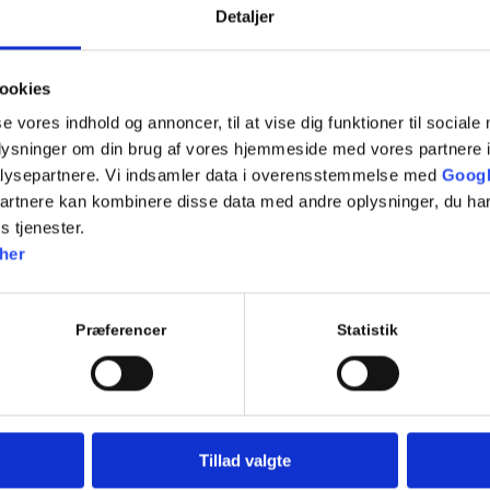
7.9 Overhaling (rep)
Detaljer
7.16 Kørsel på Motorvej (og motortrafikvej)
ookies
7.17 Kørsel ved siden af andre
se vores indhold og annoncer, til at vise dig funktioner til sociale
Evaluerende teoriprøve
oplysninger om din brug af vores hjemmeside med vores partnere i
lysepartnere. Vi indsamler data i overensstemmelse med
Googl
partnere kan kombinere disse data med andre oplysninger, du har
s tjenester.
Tilføj til kalender
her
Præferencer
Statistik
Tillad valgte
Genveje