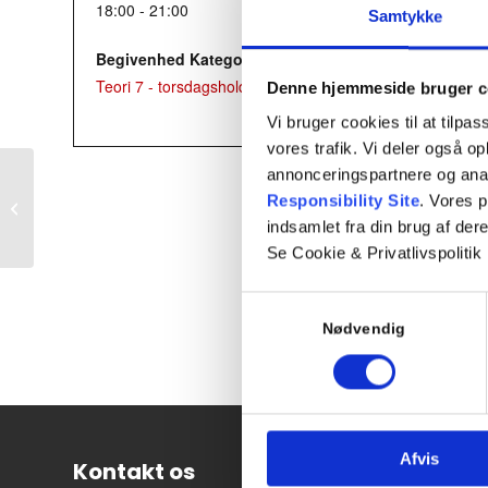
18:00 - 21:00
Samtykke
Begivenhed Kategori:
Teori 7 - torsdagshold
Denne hjemmeside bruger c
Vi bruger cookies til at tilpas
vores trafik. Vi deler også 
annonceringspartnere og ana
Responsibility Site
. Vores 
Mandagshold – Teori 3
indsamlet fra din brug af dere
Se Cookie & Privatlivspolitik
Samtykkevalg
Nødvendig
Afvis
Kontakt os