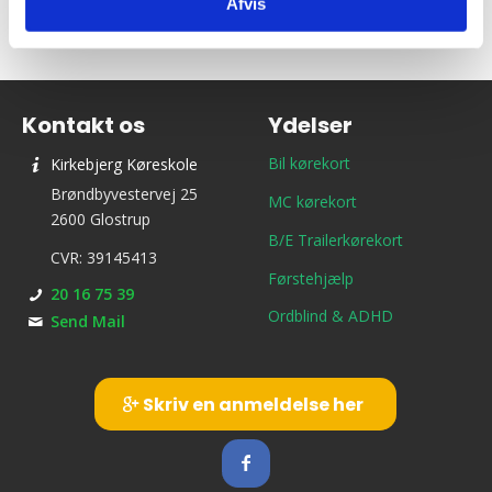
Afvis
Kontakt os
Ydelser
Bil kørekort
Kirkebjerg Køreskole
Brøndbyvestervej 25
MC kørekort
2600 Glostrup
B/E Trailerkørekort
CVR: 39145413
Førstehjælp
20 16 75 39
Ordblind & ADHD
Send Mail
Skriv en anmeldelse her