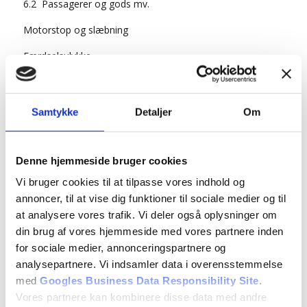
6.2 Passagerer og gods mv.
Motorstop og slæbning
Færdselsulykke
Forsikringspligt
Grundregler for færdslen
Samtykke
Detaljer
Om
Fare, ulempe og unødig ulempe
Signalgivning og brug af lys
Denne hjemmeside bruger cookies
Vi bruger cookies til at tilpasse vores indhold og
Fri passage for bestemte trafikarter
annoncer, til at vise dig funktioner til sociale medier og til
7.1 Igangsætning og standsning ved kørebanekant
at analysere vores trafik. Vi deler også oplysninger om
din brug af vores hjemmeside med vores partnere inden
7.2 Placering under ligeud kørsel
for sociale medier, annonceringspartnere og
7.3 Hastighed under ligeud kørsel
analysepartnere. Vi indsamler data i overensstemmelse
med
Googles Business Data Responsibility Site
.
7.4 Vognbaneskift og sammenfletning
Vores partnere kan kombinere disse data med andre