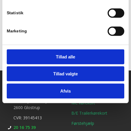
Statistik
Tilføj til kalender
Marketing
Tillad alle
Tillad valgte
Kontakt os
Ydelser
Afvis
Bil kørekort
Kirkebjerg Køreskole
Brøndbyvestervej 25
MC kørekort
2600 Glostrup
B/E Trailerkørekort
CVR: 39145413
Førstehjælp
20 16 75 39