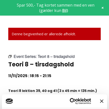
Spar 500,- Tag kortet sammen med en ven
+
(gælder kun
Bil
)
Denne begivenhed er allerede afholdt.
Event Series:
Teori 8 – tirsdagshold
Teori 8 – tirsdagshold
11/11/2025 : 18:15
-
21:15
Teori 8 lektion 39, 40 og 41 (3 x 45 min = 135 min.)
Manøvrer på vej
7.18 Standsning og parkering