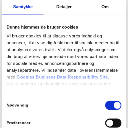
7.19 Kørsel i mørke og lygtetændingstid i øvrigt
Samtykke
Detaljer
Om
7.20 Kørsel i tunnel
7.21 Letbane
Repetition af tidligere lektioner
Denne hjemmeside bruger cookies
EVALUERENDE TEORIPRØVE
Vi bruger cookies til at tilpasse vores indhold og
annoncer, til at vise dig funktioner til sociale medier og til
at analysere vores trafik. Vi deler også oplysninger om
Detaljer
din brug af vores hjemmeside med vores partnere inden
Dato:
for sociale medier, annonceringspartnere og
11/11/2025
analysepartnere. Vi indsamler data i overensstemmelse
med
Googles Business Data Responsibility Site
.
Tidspunkt:
Vores partnere kan kombinere disse data med andre
18:15 - 21:15
oplysninger, du har givet dem, eller som de har indsamlet
fra din brug af deres tjenester.
Series:
Samtykkevalg
Se Cookie & Privatlivspolitik
her
Nødvendig
Teori 8 – tirsdagshold
Begivenhed Kategori:
Præferencer
Teori 8 - tirsdagshold