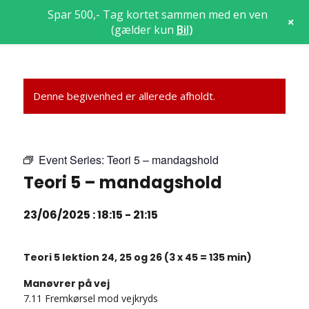
Spar 500,- Tag kortet sammen med en ven
+
(gælder kun
Bil
)
Denne begivenhed er allerede afholdt.
Event Series:
Teori 5 – mandagshold
Teori 5 – mandagshold
23/06/2025 : 18:15
-
21:15
Teori 5 lektion 24, 25 og 26 (3 x 45 = 135 min)
Manøvrer på vej
7.11 Fremkørsel mod vejkryds