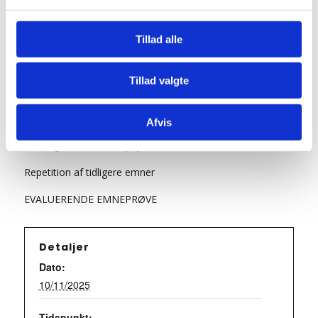
Teori 5 – mandagshold
Tillad alle
23/06/2025 : 18:15
-
21:15
Tillad valgte
Teori 5 lektion 24, 25 og 26 (3 x 45 = 135 min)
Manøvrer på vej
Afvis
7.11 Fremkørsel mod vejkryds
7.12 Ligeud kørsel i vejkryds
Repetition af tidligere emner
EVALUERENDE EMNEPRØVE
Detaljer
Dato:
10/11/2025
Tidspunkt: