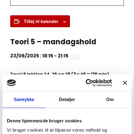
Tilføj til kalender
Teori 5 – mandagshold
23/06/2025 : 18:15
-
21:15
Teori 5 lektion 24, 25 og 26 (3 x 45 = 135 min)
Manøvrer på vej
7.11 Fremkørsel mod vejkryds
7.12 Ligeud kørsel i vejkryds
Samtykke
Detaljer
Om
Repetition af tidligere emner
Denne hjemmeside bruger cookies
EVALUERENDE EMNEPRØVE
Vi bruger cookies til at tilpasse vores indhold og