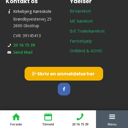
Kontakt os
Ydelser
Bil kørekort
Kirkebjerg Køreskole
Brøndbyvestervej 25
MC kørekort
2600 Glostrup
B/E Trailerkørekort
CVR: 39145413
Førstehjælp
20 16 75 39
Ordblind & ADHD
Send Mail
Skriv en anmeldelse her
Forside
Tilmeld
20 16 75 39
Menu
© Copyright - Kirkebjerg Køreskole ApS