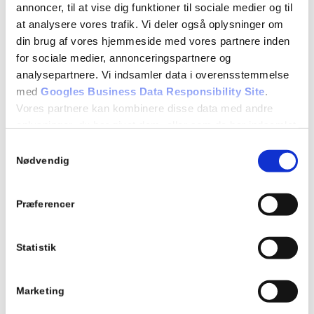
annoncer, til at vise dig funktioner til sociale medier og til
Detaljer
at analysere vores trafik. Vi deler også oplysninger om
Dato:
din brug af vores hjemmeside med vores partnere inden
08/09/2025
for sociale medier, annonceringspartnere og
analysepartnere. Vi indsamler data i overensstemmelse
Tidspunkt:
med
Googles Business Data Responsibility Site
.
18:15 - 21:15
Vores partnere kan kombinere disse data med andre
oplysninger, du har givet dem, eller som de har indsamlet
Series:
fra din brug af deres tjenester.
Samtykkevalg
Teori 5 – mandagshold
Se Cookie & Privatlivspolitik
her
Nødvendig
Begivenhed Kategori:
Teori 5 - mandagshold
Præferencer
Statistik
Tilføj til kalender
Marketing