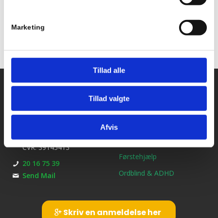
Marketing
Tillad alle
Kontakt os
Ydelser
Tillad valgte
Bil kørekort
Kirkebjerg Køreskole
Brøndbyvestervej 25
MC kørekort
Afvis
2600 Glostrup
B/E Trailerkørekort
CVR: 39145413
Førstehjælp
20 16 75 39
Ordblind & ADHD
Send Mail
Skriv en anmeldelse her