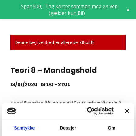
Spar 500,- Tag kortet sammen med en ven
+
(gælder kun
Bil
)
Denne begivenhed er allerede afholdt.
Teori 8 – Mandagshold
13/01/2020 : 18:00
-
21:00
Teori 8 lektion 39, 40 og 41 (3 x 45 min = 135 min.)
7.18 Standsning og parkering
7.19 Kørsel i mørke og lygtetændingstid i øvrigt
Samtykke
Detaljer
Om