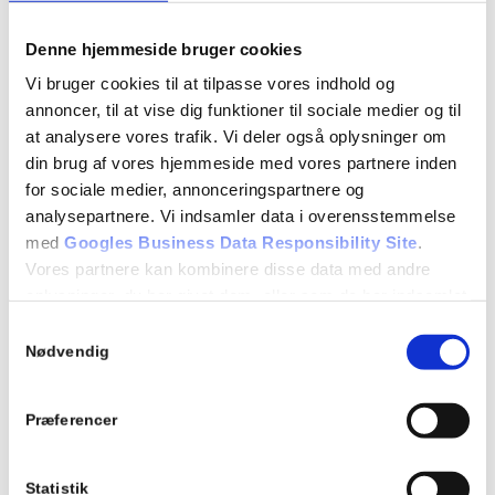
7.20 Kørsel i tunnel
Repetition af tidligere lektioner
Denne hjemmeside bruger cookies
Vi bruger cookies til at tilpasse vores indhold og
Evaluerende teoriprøver
annoncer, til at vise dig funktioner til sociale medier og til
at analysere vores trafik. Vi deler også oplysninger om
din brug af vores hjemmeside med vores partnere inden
Detaljer
for sociale medier, annonceringspartnere og
Dato:
analysepartnere. Vi indsamler data i overensstemmelse
13/01/2020
med
Googles Business Data Responsibility Site
.
Vores partnere kan kombinere disse data med andre
Tidspunkt:
oplysninger, du har givet dem, eller som de har indsamlet
18:00 - 21:00
fra din brug af deres tjenester.
Samtykkevalg
Se Cookie & Privatlivspolitik
her
Begivenhed Kategori:
Nødvendig
Teori 8 - mandagshold
Præferencer
Statistik
Tilføj til kalender