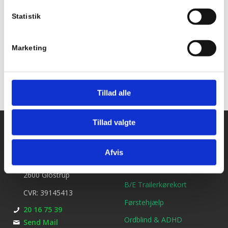
Statistik
Tilføj til kalender
Marketing
Tillad alle
Tillad valgte
Kontakt os
Ydelser
Bil kørekort
Kirkebjerg Køreskole
Afvis
Brøndbyvestervej 25
MC kørekort
2600 Glostrup
B/E Trailerkørekort
CVR: 39145413
Førstehjælp
20 16 75 39
Ordblind & ADHD
Send Mail