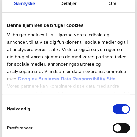
Hvordan arbejder køreskolen?
Samtykke
Detaljer
Om
Teori:
10.1 Betingelser for at få kørekort
Denne hjemmeside bruger cookies
Vi bruger cookies til at tilpasse vores indhold og
10.2 Køreprøvens gennemførelse
annoncer, til at vise dig funktioner til sociale medier og til
10.3 Lovbestemmelser om kørekort
at analysere vores trafik. Vi deler også oplysninger om
din brug af vores hjemmeside med vores partnere inden
for sociale medier, annonceringspartnere og
Detaljer
analysepartnere. Vi indsamler data i overensstemmelse
Dato:
med
Googles Business Data Responsibility Site
.
15/01/2020
Vores partnere kan kombinere disse data med andre
oplysninger, du har givet dem, eller som de har indsamlet
Tidspunkt:
fra din brug af deres tjenester.
Samtykkevalg
17:00 - 18:00
Se Cookie & Privatlivspolitik
her
Nødvendig
Begivenhed Kategori:
Holdstart
Præferencer