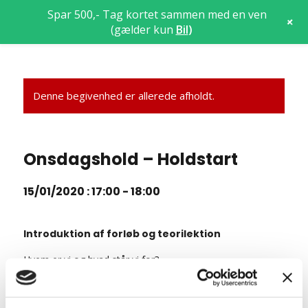
Spar 500,- Tag kortet sammen med en ven
+
(gælder kun
Bil
)
Denne begivenhed er allerede afholdt.
Onsdagshold – Holdstart
15/01/2020 : 17:00
-
18:00
Introduktion af forløb og teorilektion
Hvem er vi og hvad står vi for?
Hvad kræves der for at få et kørekort?