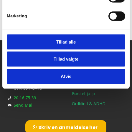
Marketing
Tillad alle
Kontakt os
Ydelser
Tillad valgte
Bil kørekort
Kirkebjerg Køreskole
Brøndbyvestervej 25
MC kørekort
Afvis
2600 Glostrup
B/E Trailerkørekort
CVR: 39145413
Førstehjælp
20 16 75 39
Ordblind & ADHD
Send Mail
Skriv en anmeldelse her