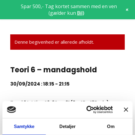
Spar 500,- Tag kortet sammen med en ven
+
(gælder kun
Bil
)
Denne begivenhed er allerede afholdt.
Teori 6 – mandagshold
30/09/2024 : 18:15
-
21:15
Teori 6 lektion 29, 30 og 31 (3 x 45 = 135 min)
Manøvrer på vej
7.11 Fremkørsel mod vejkryds (rep)
Samtykke
Detaljer
Om
7.12 Ligeud kørsel i vejkryds (rep)
7.13 Højresving i vejkryds (rep)