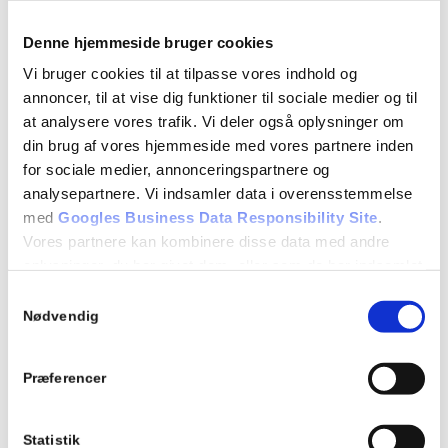
7.14 Venstresving i kryds (rep)
7.15 Kørsel i rundkørsel
Denne hjemmeside bruger cookies
Vi bruger cookies til at tilpasse vores indhold og
EVALUERENDE TEORIPRØVE
annoncer, til at vise dig funktioner til sociale medier og til
at analysere vores trafik. Vi deler også oplysninger om
Detaljer
din brug af vores hjemmeside med vores partnere inden
for sociale medier, annonceringspartnere og
Dato:
analysepartnere. Vi indsamler data i overensstemmelse
30/09/2024
med
Googles Business Data Responsibility Site
.
Vores partnere kan kombinere disse data med andre
Tidspunkt:
oplysninger, du har givet dem, eller som de har indsamlet
18:15 - 21:15
fra din brug af deres tjenester.
Samtykkevalg
Se Cookie & Privatlivspolitik
her
Begivenhed Kategori:
Nødvendig
Teori 6 - mandagshold
Præferencer
Statistik
Tilføj til kalender