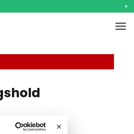
+
gshold