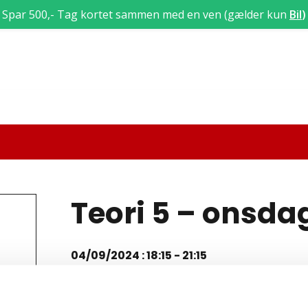
Spar 500,- Tag kortet sammen med en ven (gælder kun
Bil
)
Teori 5 – onsda
04/09/2024 : 18:15
-
21:15
Teori 5 lektion 24, 25 og 26 (3 x 45 = 135 min)