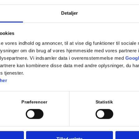
Manøvrer på vej
7.11 Fremkørsel mod vejkryds
Detaljer
7.12 Ligeud kørsel i vejkryds
7.13 Højresving i vejkryds
7.14 Venstresving i kryds
ookies
7.15 Rundkørsel
Repetition af tidligere emner
se vores indhold og annoncer, til at vise dig funktioner til sociale
oplysninger om din brug af vores hjemmeside med vores partnere i
EVALUERENDE EMNEPRØVE
lysepartnere. Vi indsamler data i overensstemmelse med
Googl
partnere kan kombinere disse data med andre oplysninger, du har
s tjenester.
her
Tilføj til kalender
Præferencer
Statistik
Tillad valgte