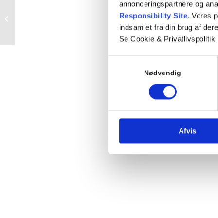
annonceringspartnere og ana
Responsibility Site
. Vores 
Prøveteori
indsamlet fra din brug af dere
Se Cookie & Privatlivspolitik
Samtykkevalg
Nødvendig
Afvis