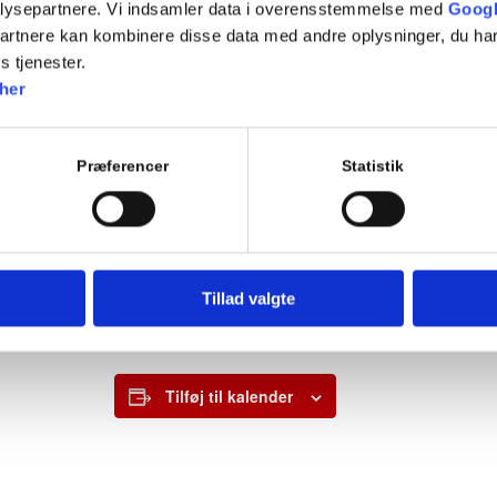
Sygdom, medicin, træthed
lysepartnere. Vi indsamler data i overensstemmelse med
Googl
4.5 Ulykker, alder og trafikant art
partnere kan kombinere disse data med andre oplysninger, du har
Aldersbetingede vanskeligheder
s tjenester.
4.6 Kendetegn på alder, opmærksomhed og hensigt
her
Særligt udsatte trafikanters typiske fejl
4.7 Holdninger
Adfærd
Risikoblindhed
Præferencer
Statistik
Vejforhold
5.1 Vejenes brug
5.2 Risikoforhold ved vejene
EVALUERENDE EMNEPRØVE
Tillad valgte
Tilføj til kalender