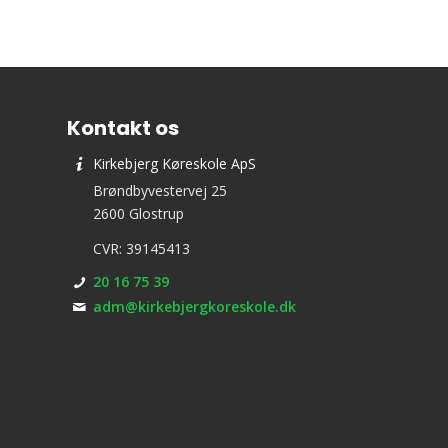
Kontakt os
Kirkebjerg Køreskole ApS
Brøndbyvestervej 25
2600 Glostrup
CVR: 39145413
20 16 75 39
adm@kirkebjergkoreskole.dk