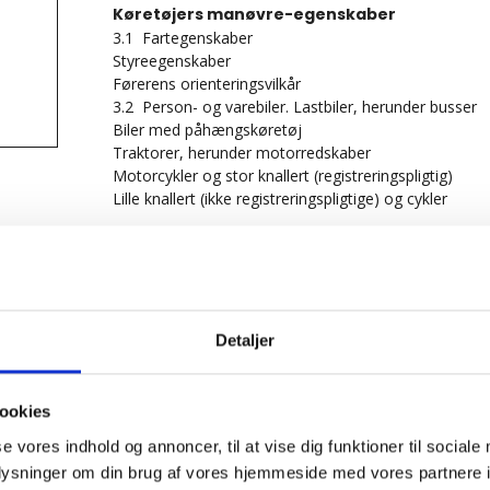
Køretøjers manøvre-egenskaber
3.1 Fartegenskaber
Styreegenskaber
Førerens orienteringsvilkår
3.2 Person- og varebiler. Lastbiler, herunder busser
Biler med påhængskøretøj
Traktorer, herunder motorredskaber
Motorcykler og stor knallert (registreringspligtig)
Lille knallert (ikke registreringspligtige) og cykler
Trafikantadfærd
4.1 Bilistens vigtigste opgave
Reaktionstiden
Opfattelses- og reaktionsevnens begrænsning
Forbedring af opfattelses- og reaktionsevnen
Detaljer
Mobiltelefoners indvirken på reaktionsevne
4.2 Syns- og bevægelsesretning
4.3 Bedømmelse af afstand
ookies
Bedømmelse af egen hastighed
Bedømmelse af andres hastighed
se vores indhold og annoncer, til at vise dig funktioner til sociale
4.4 Alkohol og Narkotika
oplysninger om din brug af vores hjemmeside med vores partnere i