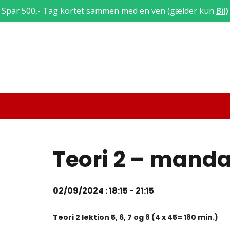
Spar 500,- Tag kortet sammen med en ven (gælder kun
Bil
)
Teori 2 – mand
02/09/2024 : 18:15
-
21:15
Teori 2 lektion 5, 6, 7 og 8 (4 x 45= 180 min.)