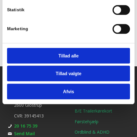
Statistik
Tilføj til kalender
Marketing
Tillad alle
Tillad valgte
Kontakt os
Ydelser
Bil kørekort
Kirkebjerg Køreskole
Afvis
Brøndbyvestervej 25
MC kørekort
2600 Glostrup
B/E Trailerkørekort
CVR: 39145413
Førstehjælp
20 16 75 39
Ordblind & ADHD
Send Mail