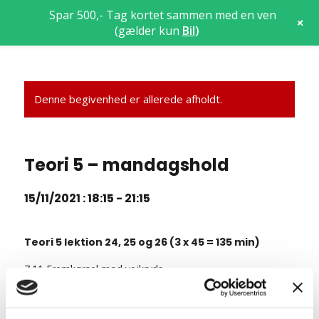
Spar 500,- Tag kortet sammen med en ven
+
(gælder kun
Bil
)
Denne begivenhed er allerede afholdt.
Teori 5 – mandagshold
15/11/2021 : 18:15
-
21:15
Teori 5 lektion 24, 25 og 26 (3 x 45 = 135 min)
7.11 Fremkørsel mod vejkryds
7.12 Ligeud kørsel i vejkryds