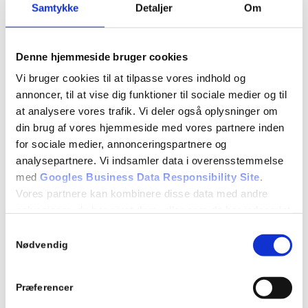
7.13 Højresving i vejkryds
Samtykke
Detaljer
Om
7.14 Venstresving i kryds
7.15 Rundkørsel
Denne hjemmeside bruger cookies
Vi bruger cookies til at tilpasse vores indhold og
Repetition af tidligere emner
annoncer, til at vise dig funktioner til sociale medier og til
Evaluerende emneprøve
at analysere vores trafik. Vi deler også oplysninger om
din brug af vores hjemmeside med vores partnere inden
for sociale medier, annonceringspartnere og
Detaljer
analysepartnere. Vi indsamler data i overensstemmelse
Dato:
med
Googles Business Data Responsibility Site
.
15/11/2021
Vores partnere kan kombinere disse data med andre
oplysninger, du har givet dem, eller som de har indsamlet
Tidspunkt:
fra din brug af deres tjenester.
Samtykkevalg
18:15 - 21:15
Se Cookie & Privatlivspolitik
her
Nødvendig
Begivenhed Kategori:
Teori 5 - mandagshold
Præferencer