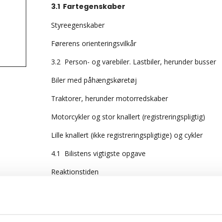
3.1 Fartegenskaber
Styreegenskaber
Førerens orienteringsvilkår
3.2 Person- og varebiler. Lastbiler, herunder busser
Biler med påhængskøretøj
Traktorer, herunder motorredskaber
Motorcykler og stor knallert (registreringspligtig)
Lille knallert (ikke registreringspligtige) og cykler
4.1 Bilistens vigtigste opgave
Reaktionstiden
Opfattelses- og reaktionsevnens begrænsning
Forbedring af opfattelses- og reaktionsevnen