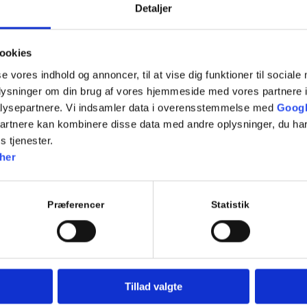
Mobiltelefoners indvirken på reaktionsevne
Detaljer
4.2 Syns- og bevægelsesretning
ookies
4.3 Bedømmelse af afstand
se vores indhold og annoncer, til at vise dig funktioner til sociale
Bedømmelse af egen hastighed
oplysninger om din brug af vores hjemmeside med vores partnere i
Bedømmelse af andres hastighed
lysepartnere. Vi indsamler data i overensstemmelse med
Googl
partnere kan kombinere disse data med andre oplysninger, du har
4.4 Alkohol og Narkotika
s tjenester.
her
Sygdom, medicin, træthed
4.5 Ulykker, alder og trafikant art
Præferencer
Statistik
Aldersbetingede vanskeligheder
4.6 Kendetegn på alder, opmærksomhed og hensigt
Særligt udsatte trafikanters typiske fejl
4.7 Holdninger
Tillad valgte