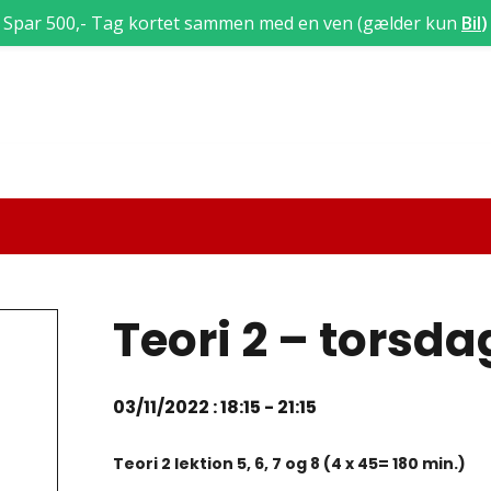
Spar 500,- Tag kortet sammen med en ven (gælder kun
Bil
)
Teori 2 – torsd
03/11/2022 : 18:15
-
21:15
Teori 2 lektion 5, 6, 7 og 8 (4 x 45= 180 min.)