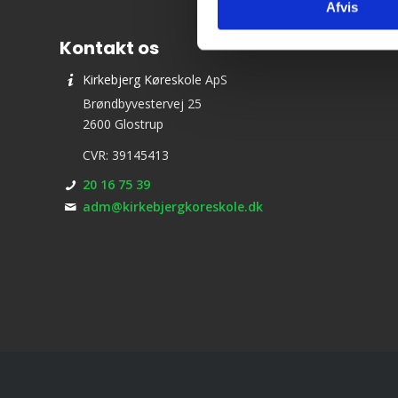
Afvis
Kontakt os
Kirkebjerg Køreskole ApS
Brøndbyvestervej 25
2600 Glostrup
CVR: 39145413
20 16 75 39
adm@kirkebjergkoreskole.dk