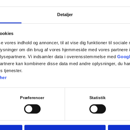
Kom og øv dig til teoriprøven
Vi laver 2 prøver, som en kørelærer gennemgår vedr.
Detaljer
ookies
se vores indhold og annoncer, til at vise dig funktioner til sociale
oplysninger om din brug af vores hjemmeside med vores partnere i
lysepartnere. Vi indsamler data i overensstemmelse med
Googl
partnere kan kombinere disse data med andre oplysninger, du har
s tjenester.
her
Tilføj til kalender
Præferencer
Statistik