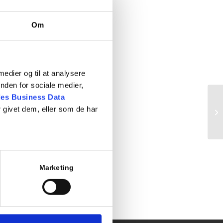
 fejl og spørgsmål
Om
 medier og til at analysere
nden for sociale medier,
es Business Data
 givet dem, eller som de har
Te
Marketing