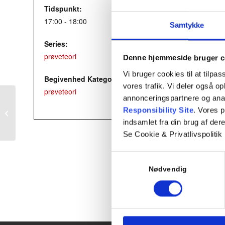
Tidspunkt:
17:00 - 18:00
Samtykke
Series:
prøveteori
Denne hjemmeside bruger c
Vi bruger cookies til at tilpas
Begivenhed Kategori:
vores trafik. Vi deler også 
prøveteori
annonceringspartnere og ana
Responsibility Site
. Vores 
Teori 9 – Onsdagshold
indsamlet fra din brug af dere
Se Cookie & Privatlivspolitik
Samtykkevalg
Nødvendig