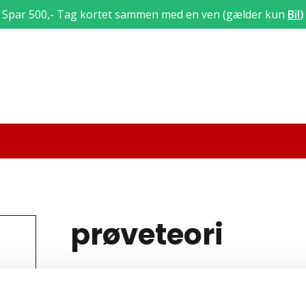
Spar 500,- Tag kortet sammen med en ven (gælder kun
Bil
)
prøveteori
juni 18 : 17:00
-
18:00