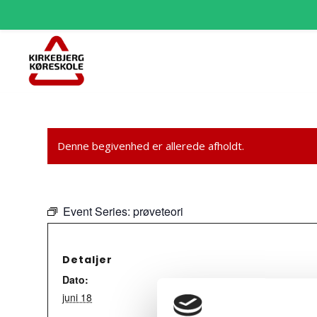
Denne begivenhed er allerede afholdt.
Event Series:
prøveteori
Detaljer
Dato:
juni 18