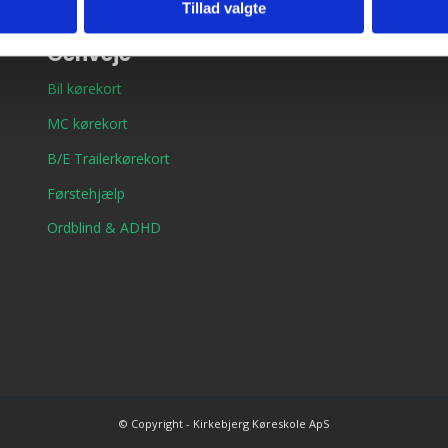
Tillad valgte
Genveje
Bil kørekort
MC kørekort
B/E Trailerkørekort
Førstehjælp
Ordblind & ADHD
© Copyright - Kirkebjerg Køreskole ApS