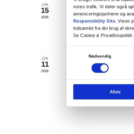
JUN
juni 15 : 17:00
-
18:00
vores trafik. Vi deler også 
15
annonceringspartnere og ana
prøveteori
2026
Responsibility Site
. Vores 
indsamlet fra din brug af dere
Kom og øv dig til teoriprøven Vi
Se Cookie & Privatlivspolitik
spørgsmål
Samtykkevalg
Nødvendig
JUN
juni 11 : 17:00
-
18:00
11
prøveteori
2026
Kom og øv dig til teoriprøven Vi
spørgsmål
Afvis