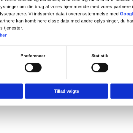
oplysninger om din brug af vores hjemmeside med vores partnere i
lysepartnere. Vi indsamler data i overensstemmelse med
Googl
partnere kan kombinere disse data med andre oplysninger, du har
s tjenester.
 laver 2 prøver, som en kørelærer gennemgår vedr. fejl og
her
Præferencer
Statistik
 laver 2 prøver, som en kørelærer gennemgår vedr. fejl og
Tillad valgte