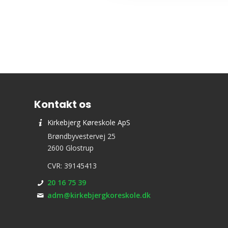
Kontakt os
Kirkebjerg Køreskole ApS
Brøndbyvestervej 25
2600 Glostrup
CVR: 39145413
20 16 75 39
adm@kirkebjergkoreskole.dk