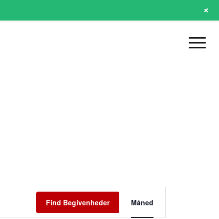
+
Begivenhed
Views
Find Begivenheder
Måned
Navigation