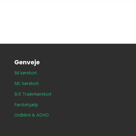
Genveje
Bil kørekort
MC kørekort
B/E Trailerkørekort
Førstehjælp
Ordblind & ADHD