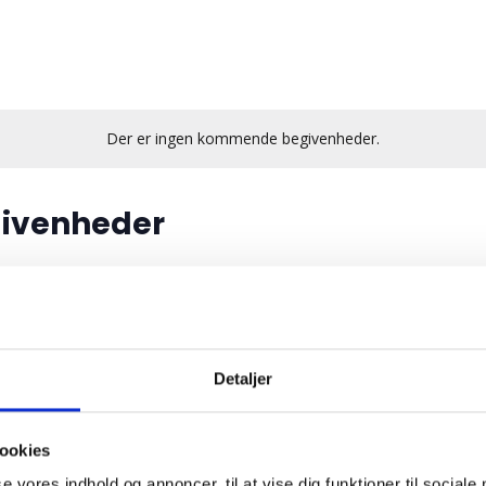
Der er ingen kommende begivenheder.
givenheder
Detaljer
 laver 2 prøver, som en kørelærer gennemgår vedr. fejl og
ookies
se vores indhold og annoncer, til at vise dig funktioner til sociale