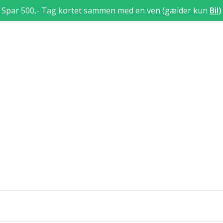
Spar 500,- Tag kortet sammen med en ven (gælder kun
Bil
)