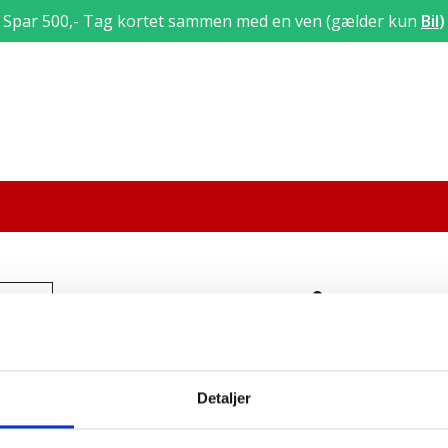
Spar 500,- Tag kortet sammen med en ven (gælder kun
Bil
)
Prøveteori
11/11/2021 : 17:00
-
18:00
Detaljer