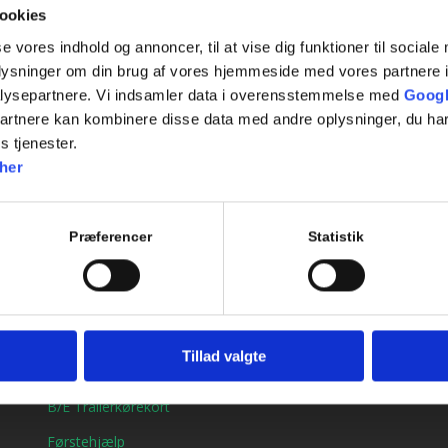
Tilføj til kalender
ookies
se vores indhold og annoncer, til at vise dig funktioner til sociale
oplysninger om din brug af vores hjemmeside med vores partnere i
lysepartnere. Vi indsamler data i overensstemmelse med
Googl
partnere kan kombinere disse data med andre oplysninger, du har
s tjenester.
her
Præferencer
Statistik
Genveje
Bil kørekort
Tillad valgte
MC kørekort
B/E Trailerkørekort
Førstehjælp