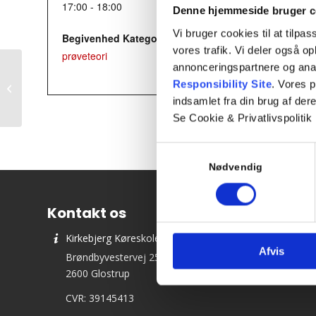
17:00 - 18:00
Denne hjemmeside bruger c
Vi bruger cookies til at tilpas
Begivenhed Kategori:
vores trafik. Vi deler også 
prøveteori
annonceringspartnere og ana
Responsibility Site
. Vores 
Teori 7 – onsdagshold
indsamlet fra din brug af dere
Se Cookie & Privatlivspolitik
Samtykkevalg
Nødvendig
Kontakt os
Kirkebjerg Køreskole ApS
Afvis
Brøndbyvestervej 25
2600 Glostrup
CVR: 39145413