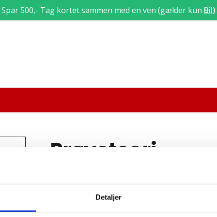
Spar 500,- Tag kortet sammen med en ven (gælder kun
Bil
)
Prøveteori
16/01/2023 : 17:00
-
18:00
Detaljer
Kom og øv dig til teoriprøven