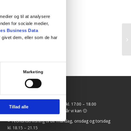
fejl og spørgsmål.
 medier og til at analysere
nden for sociale medier,
es Business Data
 givet dem, eller som de har
Te
Marketing
Info
Kontortid: mandag og torsdag kl. 17.00 – 18.00
Tillad alle
Ring, når du kan og vi svarer, når vi kan 🙂
– Teoriundervisning til bil: mandag, onsdag og torsdag
kl. 18.15 – 21.15