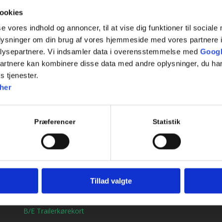
Vi laver 2 prøver, som en kørelærer gennemgår vedr. 
ookies
se vores indhold og annoncer, til at vise dig funktioner til sociale
oplysninger om din brug af vores hjemmeside med vores partnere i
Tilføj til kalender
lysepartnere. Vi indsamler data i overensstemmelse med
Googl
partnere kan kombinere disse data med andre oplysninger, du har
s tjenester.
her
Præferencer
Statistik
Genveje
Bil kørekort
Tillad valgte
MC kørekort
B/E Trailerkørekort