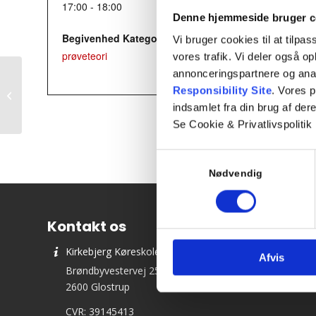
17:00 - 18:00
Denne hjemmeside bruger c
Begivenhed Kategori:
Vi bruger cookies til at tilpas
prøveteori
vores trafik. Vi deler også 
annonceringspartnere og ana
Responsibility Site
. Vores 
Teori 2 – torsdagshold
indsamlet fra din brug af dere
Se Cookie & Privatlivspolitik
Samtykkevalg
Nødvendig
Kontakt os
Kirkebjerg Køreskole ApS
Afvis
Brøndbyvestervej 25
2600 Glostrup
CVR: 39145413