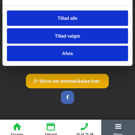
Kontakt os
Ydelser
Bil kørekort
Kirkebjerg Køreskole
Tillad alle
Brøndbyvestervej 25
MC kørekort
2600 Glostrup
B/E Trailerkørekort
Tillad valgte
CVR: 39145413
Førstehjælp
20 16 75 39
Afvis
Ordblind & ADHD
Send Mail
Skriv en anmeldelse her
Forside
Tilmeld
20 16 75 39
Menu
© Copyright - Kirkebjerg Køreskole ApS