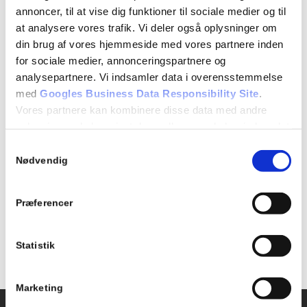
annoncer, til at vise dig funktioner til sociale medier og til
begivenheder,
begivenheder,
begivenheder,
begivenheder,
begivenheder,
begivenheder,
begivenhe
at analysere vores trafik. Vi deler også oplysninger om
1
0
0
0
0
0
0
21
22
23
24
25
26
27
din brug af vores hjemmeside med vores partnere inden
begivenhed,
begivenheder,
begivenheder,
begivenheder,
begivenheder,
begivenheder,
begivenhe
for sociale medier, annonceringspartnere og
0
0
0
0
0
0
0
28
29
30
31
1
2
3
analysepartnere. Vi indsamler data i overensstemmelse
begivenheder,
begivenheder,
begivenheder,
begivenheder,
begivenheder,
begivenheder,
begivenh
med
Googles Business Data Responsibility Site
.
Vores partnere kan kombinere disse data med andre
sep
Denne måned
nov
oplysninger, du har givet dem, eller som de har indsamlet
fra din brug af deres tjenester.
Samtykkevalg
Se Cookie & Privatlivspolitik
her
Nødvendig
Abonner på kalender
Præferencer
Statistik
Marketing