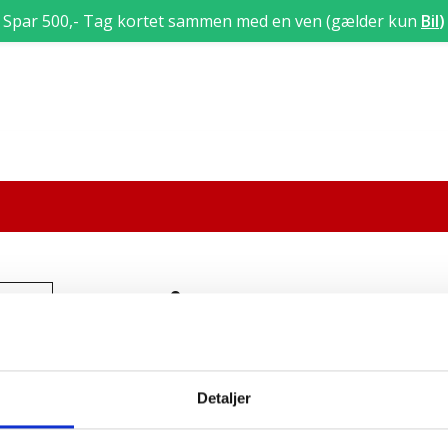
Spar 500,- Tag kortet sammen med en ven (gælder kun
Bil
)
Ferielukket
21/12/2020
-
03/01/2021
Detaljer