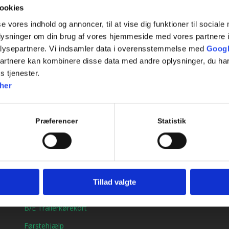
Tilføj til kalender
ookies
se vores indhold og annoncer, til at vise dig funktioner til sociale
oplysninger om din brug af vores hjemmeside med vores partnere i
lysepartnere. Vi indsamler data i overensstemmelse med
Googl
partnere kan kombinere disse data med andre oplysninger, du har
s tjenester.
her
Præferencer
Statistik
Genveje
Bil kørekort
Tillad valgte
MC kørekort
B/E Trailerkørekort
Førstehjælp