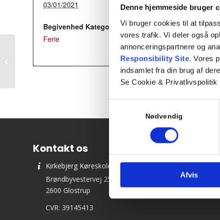
03/01/2021
Denne hjemmeside bruger c
Vi bruger cookies til at tilpas
Begivenhed Kategori:
vores trafik. Vi deler også 
Ferie
annonceringspartnere og ana
Responsibility Site
. Vores 
Teori 7 – Torsdagshold
indsamlet fra din brug af dere
Se Cookie & Privatlivspolitik
Samtykkevalg
Nødvendig
Kontakt os
Kirkebjerg Køreskole ApS
Afvis
Brøndbyvestervej 25
2600 Glostrup
CVR: 39145413