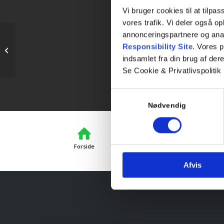
Vi bruger cookies til at tilpas
vores trafik. Vi deler også 
annonceringspartnere og ana
Responsibility Site
. Vores 
Teori 6 – Mandagshold
indsamlet fra din brug af dere
Se Cookie & Privatlivspolitik
Samtykkevalg
Nødvendig
Forside
Afvis