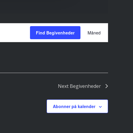
Begivenhed
Views
Find Begivenheder
Måned
Navigation
Next
Begivenheder
Abonner på kalender