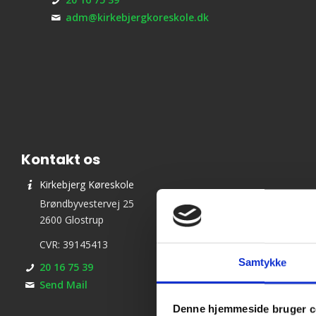
adm@kirkebjergkoreskole.dk
Kontakt os
Kirkebjerg Køreskole
Brøndbyvestervej 25
2600 Glostrup
CVR: 39145413
Samtykke
20 16 75 39
Send Mail
Denne hjemmeside bruger c