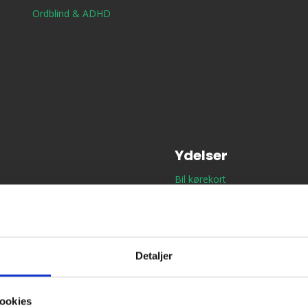
Ordblind & ADHD
Ydelser
Bil kørekort
MC kørekort
B/E Trailerkørekort
Førstehjælp
Detaljer
Ordblind & ADHD
ookies