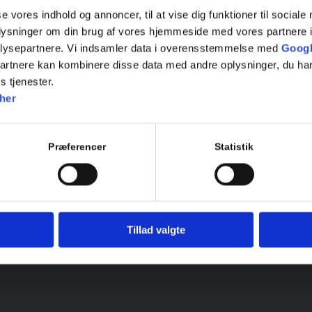
se vores indhold og annoncer, til at vise dig funktioner til sociale
oplysninger om din brug af vores hjemmeside med vores partnere i
lysepartnere. Vi indsamler data i overensstemmelse med
Googl
Skriv en anmeldelse her
partnere kan kombinere disse data med andre oplysninger, du har
s tjenester.
her
Præferencer
Statistik
Tilmeld
20 16 75 39
Tillad valgte