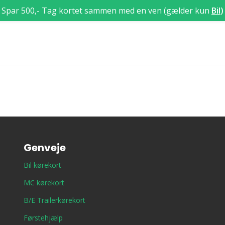
Spar 500,- Tag kortet sammen med en ven (gælder kun
Bil
)
Genveje
Bil kørekort
MC kørekort
B/E Trailerkørekort
Førstehjælp