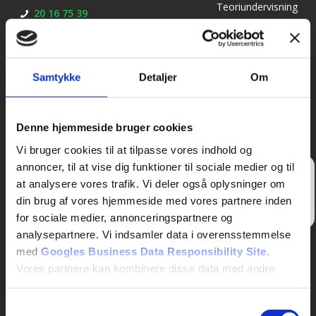
Teoriundervisning
20 16 75 39
til bil: mandag,
adm@kirkebjergkoreskole.dk
onsdag og
torsdag kl. 18.15 –
21.15
Samtykke
Detaljer
Om
– Prøveteori til bil:
mandag og
torsdag kl. 17.00 –
Denne hjemmeside bruger cookies
18.00
Vi bruger cookies til at tilpasse vores indhold og
annoncer, til at vise dig funktioner til sociale medier og til
Skriv
at analysere vores trafik. Vi deler også oplysninger om
en
anmeldelse
din brug af vores hjemmeside med vores partnere inden
her
for sociale medier, annonceringspartnere og
analysepartnere. Vi indsamler data i overensstemmelse
med
Googles Business Data Responsibility Site
.
Vores partnere kan kombinere disse data med andre
oplysninger, du har givet dem, eller som de har indsamlet
fra din brug af deres tjenester.
Samtykkevalg