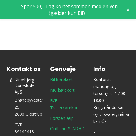
Spar 500,- Tag kortet sammen med en ven
+
(gælder kun
Bil
)
Kontakt os
Genveje
Info
Bil kørekort
Kontortid:
Kirkebjerg
Køreskole
mandag og
MC kørekort
ApS
torsdag kl. 17.00 –
Brøndbyvestervej
18.00
B/E
25
Ring, når du kan
Trailerkørekort
2600 Glostrup
og vi svarer, når vi
Førstehjælp
kan 🙂
CVR:
Ordblind & ADHD
39145413
–