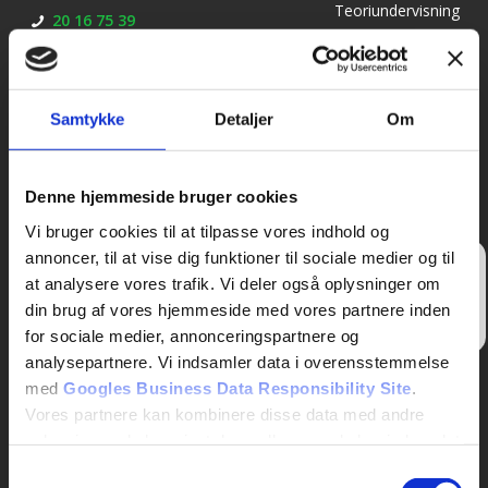
Teoriundervisning
20 16 75 39
til bil: mandag,
adm@kirkebjergkoreskole.dk
onsdag og
torsdag kl. 18.15 –
21.15
Samtykke
Detaljer
Om
– Prøveteori til bil:
mandag og
torsdag kl. 17.00 –
Denne hjemmeside bruger cookies
18.00
Vi bruger cookies til at tilpasse vores indhold og
annoncer, til at vise dig funktioner til sociale medier og til
Skriv
at analysere vores trafik. Vi deler også oplysninger om
en
anmeldelse
din brug af vores hjemmeside med vores partnere inden
her
for sociale medier, annonceringspartnere og
analysepartnere. Vi indsamler data i overensstemmelse
med
Googles Business Data Responsibility Site
.
Vores partnere kan kombinere disse data med andre
oplysninger, du har givet dem, eller som de har indsamlet
fra din brug af deres tjenester.
Samtykkevalg