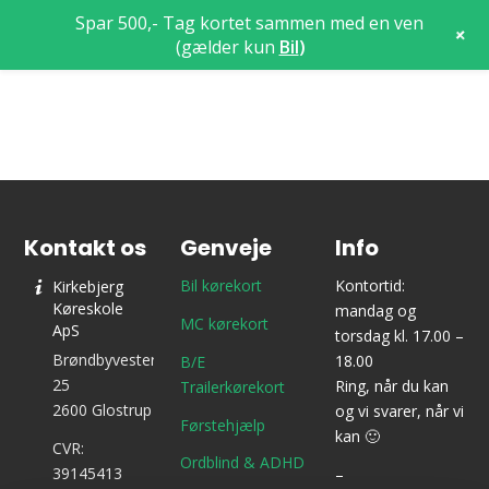
Spar 500,- Tag kortet sammen med en ven
+
(gælder kun
Bil
)
Kontakt os
Genveje
Info
Bil kørekort
Kontortid:
Kirkebjerg
Køreskole
mandag og
MC kørekort
ApS
torsdag kl. 17.00 –
Brøndbyvestervej
18.00
B/E
25
Ring, når du kan
Trailerkørekort
2600 Glostrup
og vi svarer, når vi
Førstehjælp
kan 🙂
CVR:
Ordblind & ADHD
39145413
–