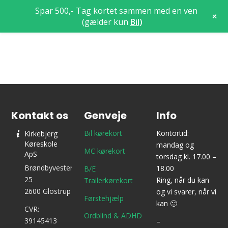
Spar 500,- Tag kortet sammen med en ven
+
(gælder kun
Bil
)
Kontakt os
Genveje
Info
Bil kørekort
Kontortid:
Kirkebjerg
Køreskole
mandag og
MC kørekort
ApS
torsdag kl. 17.00 –
Brøndbyvestervej
18.00
B/E
25
Ring, når du kan
Trailerkørekort
2600 Glostrup
og vi svarer, når vi
Førstehjælp
kan 🙂
CVR:
Ordblind & ADHD
39145413
–