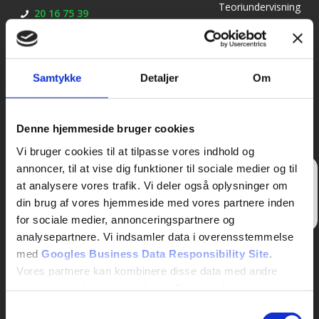
Teoriundervisning
20 16 75 39
til bil: mandag,
adm@kirkebjergkoreskole.dk
onsdag og
torsdag kl. 18.15 –
21.15
Samtykke
Detaljer
Om
– Prøveteori til bil:
mandag og
torsdag kl. 17.00 –
Denne hjemmeside bruger cookies
18.00
Vi bruger cookies til at tilpasse vores indhold og
annoncer, til at vise dig funktioner til sociale medier og til
Skriv
at analysere vores trafik. Vi deler også oplysninger om
en
anmeldelse
din brug af vores hjemmeside med vores partnere inden
her
for sociale medier, annonceringspartnere og
analysepartnere. Vi indsamler data i overensstemmelse
med
Googles Business Data Responsibility Site
.
Vores partnere kan kombinere disse data med andre
oplysninger, du har givet dem, eller som de har indsamlet
fra din brug af deres tjenester.
Samtykkevalg