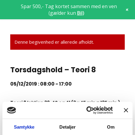
Spar 500,- Tag kortet sammen med en ven
+
(gælder kun
Bil
)
Denne begivenhed er allerede afholdt.
Torsdagshold – Teori 8
05/12/2019 : 08:00
-
17:00
Teori 8 lektion 39, 40 og 41 (3 x 45 min = 135 min.)
7.18 Standsning og parkering
7.19 Kørsel i mørke og lygtetændingstid i øvrigt
Samtykke
Detaljer
Om