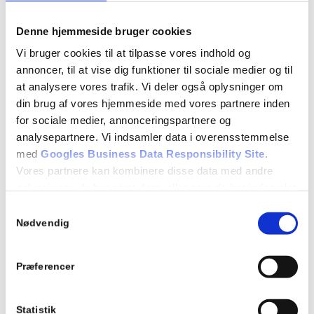
7.20 Kørsel i tunnel
Repetition af tidligere lektioner
Denne hjemmeside bruger cookies
Vi bruger cookies til at tilpasse vores indhold og
Evaluerende teoriprøver
annoncer, til at vise dig funktioner til sociale medier og til
at analysere vores trafik. Vi deler også oplysninger om
din brug af vores hjemmeside med vores partnere inden
Detaljer
for sociale medier, annonceringspartnere og
Dato:
analysepartnere. Vi indsamler data i overensstemmelse
05/12/2019
med
Googles Business Data Responsibility Site
.
Vores partnere kan kombinere disse data med andre
Tidspunkt:
oplysninger, du har givet dem, eller som de har indsamlet
08:00 - 17:00
fra din brug af deres tjenester.
Samtykkevalg
Se Cookie & Privatlivspolitik
her
Begivenhed Kategori:
Nødvendig
Teori 8 - torsdagshold
Præferencer
Statistik
Tilføj til kalender