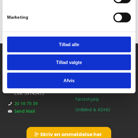
Marketing
Tillad alle
Kontakt os
Ydelser
Tillad valgte
Bil kørekort
Kirkebjerg Køreskole
Brøndbyvestervej 25
MC kørekort
Afvis
2600 Glostrup
B/E Trailerkørekort
CVR: 39145413
Førstehjælp
20 16 75 39
Ordblind & ADHD
Send Mail
Skriv en anmeldelse her