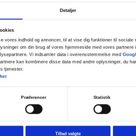
7.11 Fremkørsel mod vejkryds (rep)
Detaljer
7.12 Ligeud kørsel i vejkryds (rep)
7.13 Højresving i vejkryds (rep)
ookies
7.14 Venstresving i kryds (rep)
se vores indhold og annoncer, til at vise dig funktioner til sociale
oplysninger om din brug af vores hjemmeside med vores partnere i
7.15 Kørsel i rundkørsel
lysepartnere. Vi indsamler data i overensstemmelse med
Googl
partnere kan kombinere disse data med andre oplysninger, du har
s tjenester.
Tilføj til kalender
her
Præferencer
Statistik
Tillad valgte