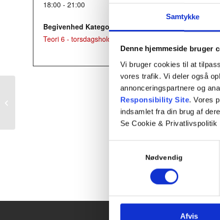
18:00 - 21:00
Samtykke
Begivenhed Kategori:
Teori 6 - torsdagshold
Denne hjemmeside bruger c
Vi bruger cookies til at tilpas
vores trafik. Vi deler også 
annonceringspartnere og ana
Responsibility Site
. Vores 
Mandagshold – teori 2
indsamlet fra din brug af dere
Se Cookie & Privatlivspolitik
Samtykkevalg
Nødvendig
Afvis