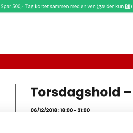
Spar 500,- Tag kortet sammen med en ven (gælder kun
Bil
)
Torsdagshold – 
06/12/2018 : 18:00
-
21:00
Teori 6 lektion 29, 30 og 31 (3 x 45 = 135 min)