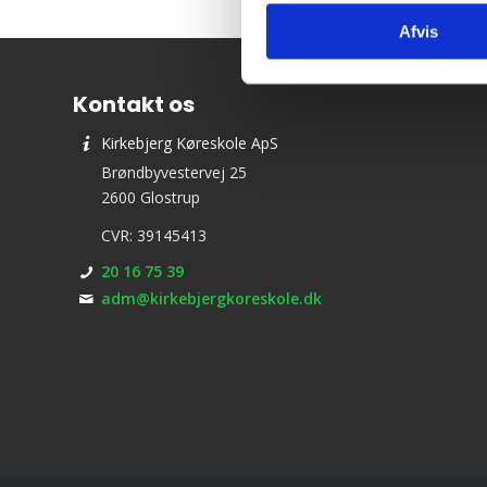
Afvis
Kontakt os
Kirkebjerg Køreskole ApS
Brøndbyvestervej 25
2600 Glostrup
CVR: 39145413
20 16 75 39
adm@kirkebjergkoreskole.dk