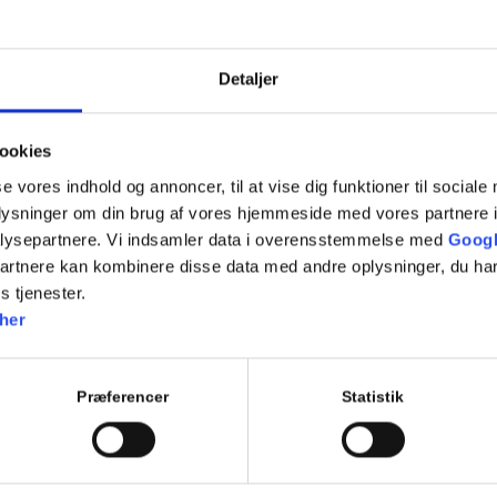
7.11 Fremkørsel mod vejkryds
7.12 Ligeud kørsel i vejkryds
Detaljer
7.13 Højresving i vejkryds
7.14 Venstresving i kryds
ookies
7.15 Rundkørsel
se vores indhold og annoncer, til at vise dig funktioner til sociale
oplysninger om din brug af vores hjemmeside med vores partnere i
Repetition af tidligere emner
lysepartnere. Vi indsamler data i overensstemmelse med
Googl
Evaluerende emneprøve
partnere kan kombinere disse data med andre oplysninger, du har
s tjenester.
her
Tilføj til kalender
Præferencer
Statistik