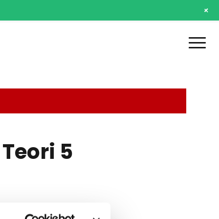
+
Teori 5