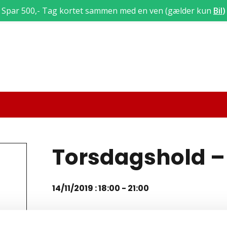
Spar 500,- Tag kortet sammen med en ven (gælder kun
Bil
)
Torsdagshold – 
14/11/2019 : 18:00
-
21:00
Teori 5 lektion 24, 25 og 26 (3 x 45 = 135 min)