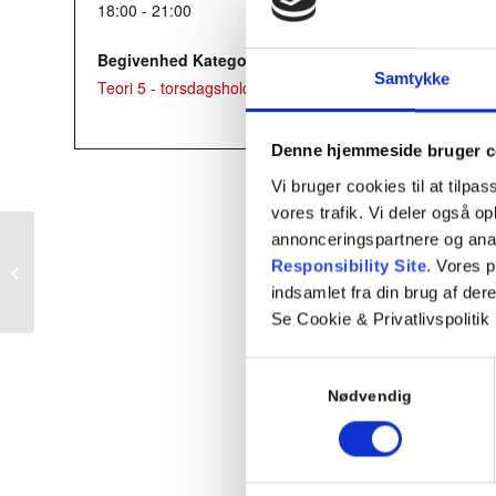
18:00 - 21:00
Begivenhed Kategori:
Samtykke
Teori 5 - torsdagshold
Denne hjemmeside bruger c
Vi bruger cookies til at tilpas
vores trafik. Vi deler også 
annonceringspartnere og ana
Responsibility Site
. Vores 
Mandagshold – Teori 1
indsamlet fra din brug af dere
Se Cookie & Privatlivspolitik
Samtykkevalg
Nødvendig