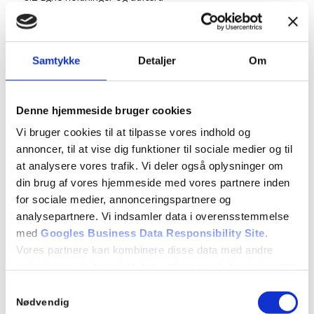
9 Manøvrer på køreteknisk anlæg
9.1 Vejgreb og belægning
9.2 Hastighed, centrifugalkraft, bremselængde og
Samtykke
Detaljer
Om
vejgrebets udnyttelse
9.3 Hindringer på vejen og slalom
9.4 Genvinding af vejgreb efter udskridning
Denne hjemmeside bruger cookies
9.5 Bevar herredømmet efter kørsel ud over høj vejkant
Vi bruger cookies til at tilpasse vores indhold og
10 Betingelser for at få kørekort
annoncer, til at vise dig funktioner til sociale medier og til
10.1 Betingelser for at få kørekort. (rep)
at analysere vores trafik. Vi deler også oplysninger om
10.2 Køreprøvens gennemførelse
din brug af vores hjemmeside med vores partnere inden
10.3 Lovbestemmelser om kørekort
for sociale medier, annonceringspartnere og
EVALUERENDE TEORIPRØVE
analysepartnere. Vi indsamler data i overensstemmelse
med
Googles Business Data Responsibility Site
.
Vores partnere kan kombinere disse data med andre
Detaljer
oplysninger, du har givet dem, eller som de har indsamlet
Dato:
fra din brug af deres tjenester.
Samtykkevalg
04/12/2024
Se Cookie & Privatlivspolitik
her
Nødvendig