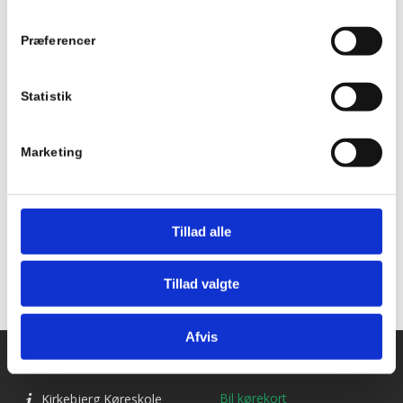
Tidspunkt:
Præferencer
18:15 - 21:15
Begivenhed Kategori:
Statistik
Teori 9 - torsdagshold
Marketing
Tilføj til kalender
Tillad alle
Tillad valgte
Afvis
Kontakt os
Ydelser
Bil kørekort
Kirkebjerg Køreskole