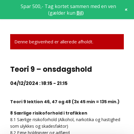
Spar 500,- Tag kortet sammen med en ven
+
(gælder kun
Bil
)
Denne begivenhed er allerede afholdt.
Teori 9 – onsdagshold
04/12/2024 : 18:15
-
21:15
Teori 9 lektion 46, 47 og 48 (3x 45 min = 135 min.)
8 Særlige risikoforhold i trafikken
8.1 Særlige risikoforhold (Alkohol, narkotika og hastighed
som ulykkes og skadesfaktor)
8.2 Egne holdninger og adfærd