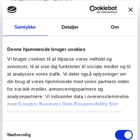
9 Manøvrer på køreteknisk anlæg
9.1 Vejgreb og belægning
9.2 Hastighed, centrifugalkraft, bremselængde og
Samtykke
Detaljer
Om
vejgrebets udnyttelse
9.3 Hindringer på vejen og slalom
9.4 Genvinding af vejgreb efter udskridning
Denne hjemmeside bruger cookies
9.5 Bevar herredømmet efter kørsel ud over høj vejkant
Vi bruger cookies til at tilpasse vores indhold og
10 Betingelser for at få kørekort
annoncer, til at vise dig funktioner til sociale medier og til
10.1 Betingelser for at få kørekort. (rep)
at analysere vores trafik. Vi deler også oplysninger om
10.2 Køreprøvens gennemførelse
din brug af vores hjemmeside med vores partnere inden
10.3 Lovbestemmelser om kørekort
for sociale medier, annonceringspartnere og
EVALUERENDE TEORIPRØVE
analysepartnere. Vi indsamler data i overensstemmelse
med
Googles Business Data Responsibility Site
.
Vores partnere kan kombinere disse data med andre
Detaljer
oplysninger, du har givet dem, eller som de har indsamlet
Dato:
fra din brug af deres tjenester.
Samtykkevalg
02/10/2024
Se Cookie & Privatlivspolitik
her
Nødvendig