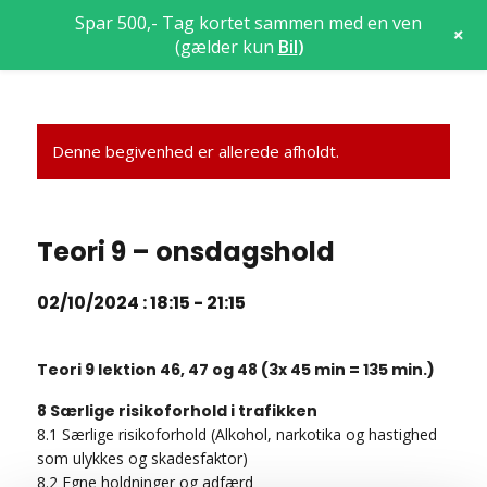
Spar 500,- Tag kortet sammen med en ven
+
(gælder kun
Bil
)
Denne begivenhed er allerede afholdt.
Teori 9 – onsdagshold
02/10/2024 : 18:15
-
21:15
Teori 9 lektion 46, 47 og 48 (3x 45 min = 135 min.)
8 Særlige risikoforhold i trafikken
8.1 Særlige risikoforhold (Alkohol, narkotika og hastighed
som ulykkes og skadesfaktor)
8.2 Egne holdninger og adfærd