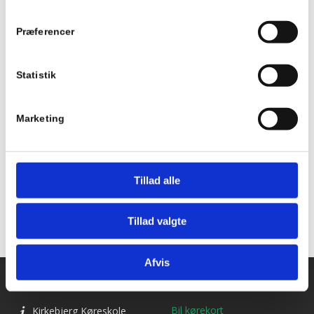
Tidspunkt:
Præferencer
18:15 - 21:15
Begivenhed Kategori:
Statistik
Teori 9 - Onsdagshold
Marketing
Tilføj til kalender
Tillad alle
Tillad valgte
Afvis
Kontakt os
Ydelser
Bil kørekort
Kirkebjerg Køreskole