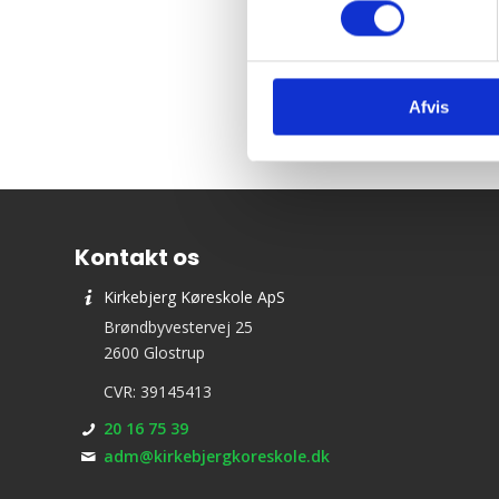
Afvis
Kontakt os
Kirkebjerg Køreskole ApS
Brøndbyvestervej 25
2600 Glostrup
CVR: 39145413
20 16 75 39
adm@kirkebjergkoreskole.dk