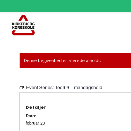
Denne begivenhed er allerede afholdt.
Event Series:
Teori 9 – mandagshold
Detaljer
Dato:
februar 23