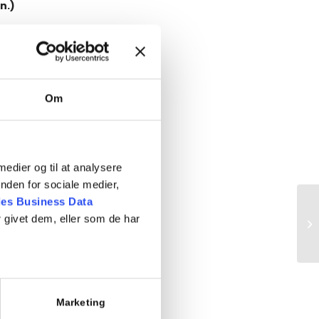
n.)
ighed som ulykkes og skadesfaktor)
Om
grebets udnyttelse
ant
 medier og til at analysere
nden for sociale medier,
es Business Data
 givet dem, eller som de har
Te
Marketing