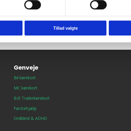
Tilføj til kalender
Tillad valgte
Genveje
Bil kørekort
MC kørekort
B/E Trailerkørekort
Førstehjælp
Ordblind & ADHD