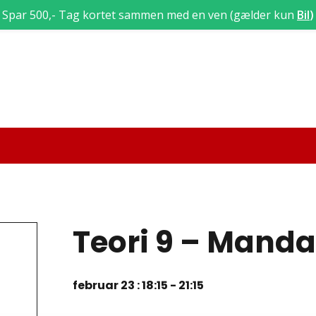
Spar 500,- Tag kortet sammen med en ven (gælder kun
Bil
)
Teori 9 – Mand
februar 23 : 18:15
-
21:15