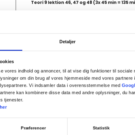
Teori 9 lektion 46, 47 og 48 (3x 45 min = 135 mi
8 Særlige risikoforhold i trafikken
8.1 Særlige risikoforhold (Alkohol, narkotika og hast
8.2 Egne holdninger og adfærd
9 Manøvrer på køreteknisk anlæg
Detaljer
9.1 Vejgreb og belægning
9.2 Hastighed, centrifugalkraft, bremselængde og vej
9.3 Hindringer på vejen og slalom
ookies
9.4 Genvinding af vejgreb efter udskridning
9.5 Bevar herredømmet efter kørsel ud over høj vejk
se vores indhold og annoncer, til at vise dig funktioner til sociale
oplysninger om din brug af vores hjemmeside med vores partnere i
10 Betingelser for at få kørekort
lysepartnere. Vi indsamler data i overensstemmelse med
Googl
10.1 Betingelser for at få kørekort. (rep)
partnere kan kombinere disse data med andre oplysninger, du har
10.2 Køreprøvens gennemførelse
s tjenester.
10.3 Lovbestemmelser om kørekort
her
EVALUERENDE TEORIPRØVE
Præferencer
Statistik