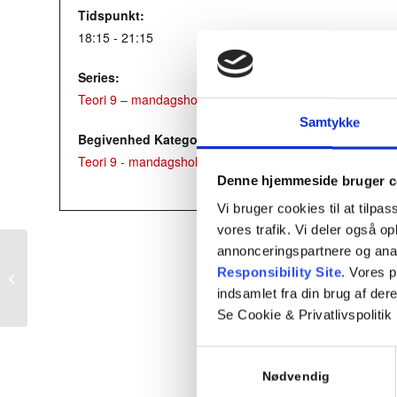
Tidspunkt:
18:15 - 21:15
Series:
Teori 9 – mandagshold
Samtykke
Begivenhed Kategori:
Teori 9 - mandagshold
Denne hjemmeside bruger c
Vi bruger cookies til at tilpas
vores trafik. Vi deler også 
annonceringspartnere og ana
Responsibility Site
. Vores 
Holdstart – Mandagshold
indsamlet fra din brug af dere
Se Cookie & Privatlivspolitik
Samtykkevalg
Nødvendig