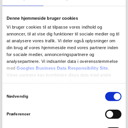
7.20 Kørsel i tunnel
7.21 Letbane
Denne hjemmeside bruger cookies
Repetition af tidligere lektioner
Vi bruger cookies til at tilpasse vores indhold og
annoncer, til at vise dig funktioner til sociale medier og til
Evaluerende teoriprøver
at analysere vores trafik. Vi deler også oplysninger om
din brug af vores hjemmeside med vores partnere inden
Detaljer
for sociale medier, annonceringspartnere og
Dato:
analysepartnere. Vi indsamler data i overensstemmelse
med
Googles Business Data Responsibility Site
.
15/12/2022
Vores partnere kan kombinere disse data med andre
Tidspunkt:
oplysninger, du har givet dem, eller som de har indsamlet
18:15 - 21:15
fra din brug af deres tjenester.
Samtykkevalg
Se Cookie & Privatlivspolitik
her
Nødvendig
Begivenhed Kategori:
Teori 8 - torsdagshold
Præferencer