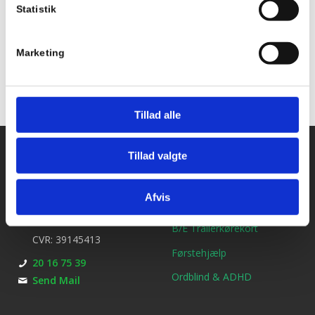
Statistik
Tilføj til kalender
Marketing
Tillad alle
Kontakt os
Ydelser
Tillad valgte
Bil kørekort
Kirkebjerg Køreskole
Afvis
Brøndbyvestervej 25
MC kørekort
2600 Glostrup
B/E Trailerkørekort
CVR: 39145413
Førstehjælp
20 16 75 39
Ordblind & ADHD
Send Mail