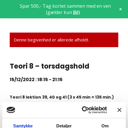
Spar 500,- Tag kortet sammen med en ven
+
(gælder kun
Bil
)
Denne begivenhed er allerede afholdt.
Teori 8 – torsdagshold
15/12/2022 : 18:15
-
21:15
Teori 8 lektion 39, 40 og 41 (3 x 45 min = 135 min.)
7.18 Standsning og parkering
7.19 Kørsel i mørke og lygtetændingstid i øvrigt
Samtykke
Detaljer
Om