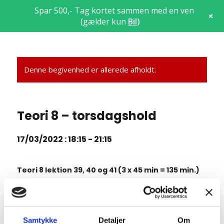
Spar 500,- Tag kortet sammen med en ven
+
(gælder kun
Bil
)
Denne begivenhed er allerede afholdt.
Teori 8 – torsdagshold
17/03/2022 : 18:15
-
21:15
Teori 8 lektion 39, 40 og 41 (3 x 45 min = 135 min.)
7.18 Standsning og parkering
7.19 Kørsel i mørke og lygtetændingstid i øvrigt
Samtykke
Detaljer
Om