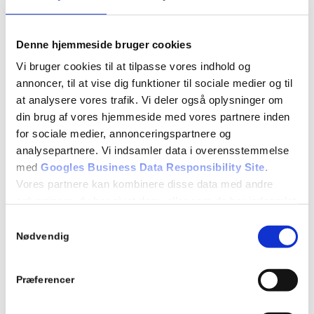
7.20 Kørsel i tunnel
7.21 Letbane
Denne hjemmeside bruger cookies
Repetition af tidligere lektioner
Vi bruger cookies til at tilpasse vores indhold og
annoncer, til at vise dig funktioner til sociale medier og til
Evaluerende teoriprøver
at analysere vores trafik. Vi deler også oplysninger om
din brug af vores hjemmeside med vores partnere inden
Detaljer
for sociale medier, annonceringspartnere og
Dato:
analysepartnere. Vi indsamler data i overensstemmelse
med
Googles Business Data Responsibility Site
.
17/03/2022
Vores partnere kan kombinere disse data med andre
Tidspunkt:
oplysninger, du har givet dem, eller som de har indsamlet
18:15 - 21:15
fra din brug af deres tjenester.
Samtykkevalg
Se Cookie & Privatlivspolitik
her
Nødvendig
Begivenhed Kategori:
Teori 8 - torsdagshold
Præferencer