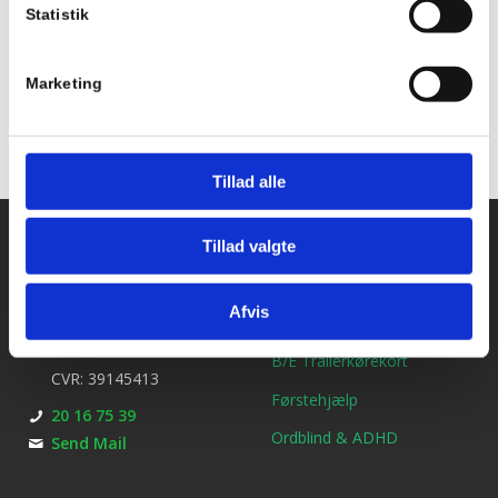
Statistik
Tilføj til kalender
Marketing
Tillad alle
Kontakt os
Ydelser
Tillad valgte
Bil kørekort
Kirkebjerg Køreskole
Afvis
Brøndbyvestervej 25
MC kørekort
2600 Glostrup
B/E Trailerkørekort
CVR: 39145413
Førstehjælp
20 16 75 39
Ordblind & ADHD
Send Mail