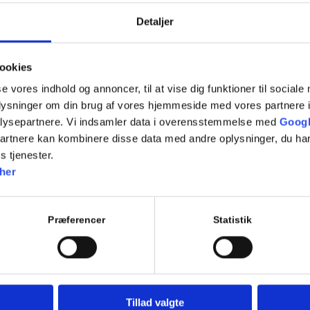
Manøvrer på vej
Detaljer
7.18 Standsning og parkering
7.19 Kørsel i mørke og lygtetændingstid i øvrigt
7.20 Kørsel i tunnel
7.21 Letbane
ookies
Repetition af tidligere lektioner
se vores indhold og annoncer, til at vise dig funktioner til sociale
oplysninger om din brug af vores hjemmeside med vores partnere i
EVALUERENDE TEORIPRØVE
lysepartnere. Vi indsamler data i overensstemmelse med
Googl
partnere kan kombinere disse data med andre oplysninger, du har
s tjenester.
Tilføj til kalender
her
Præferencer
Statistik
Tillad valgte