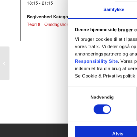
18:15 - 21:15
Samtykke
Begivenhed Kategori:
Teori 8 - Onsdagshold
Denne hjemmeside bruger c
Vi bruger cookies til at tilpas
vores trafik. Vi deler også 
annonceringspartnere og ana
Responsibility Site
. Vores 
Teori 5 – mandagshold
indsamlet fra din brug af dere
Se Cookie & Privatlivspolitik
Samtykkevalg
Nødvendig
Afvis