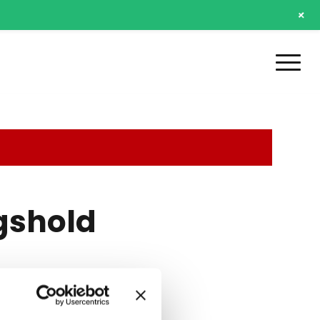
+
gshold
n.)