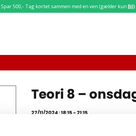
Spar 500,- Tag kortet sammen med en ven (gælder kun
Bil
)
Teori 8 – onsda
27/11/2024 : 18:15
-
21:15
Teori 8 lektion 39, 40 og 41 (3 x 45 min = 135 mi