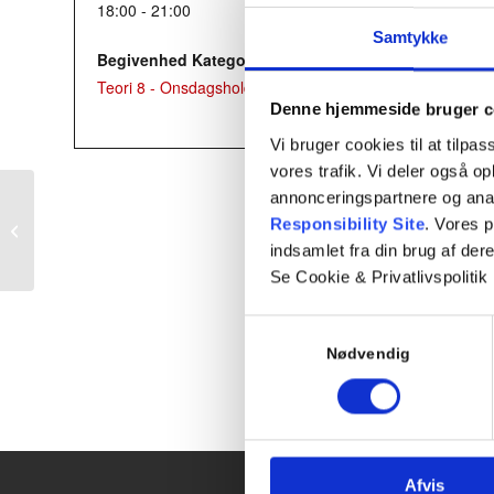
18:00 - 21:00
Samtykke
Begivenhed Kategori:
Teori 8 - Onsdagshold
Denne hjemmeside bruger c
Vi bruger cookies til at tilpas
vores trafik. Vi deler også 
annonceringspartnere og ana
Responsibility Site
. Vores 
Teori 5 – Mandagshold
indsamlet fra din brug af dere
Se Cookie & Privatlivspolitik
Samtykkevalg
Nødvendig
Afvis