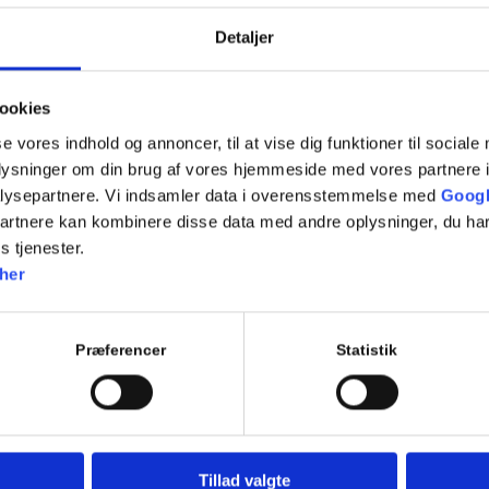
7.18 Standsning og parkering
Detaljer
7.19 Kørsel i mørke og lygtetændingstid i øvrigt
7.20 Kørsel i tunnel
ookies
Repetition af tidligere lektioner
se vores indhold og annoncer, til at vise dig funktioner til sociale
oplysninger om din brug af vores hjemmeside med vores partnere i
Evaluerende teoriprøver
lysepartnere. Vi indsamler data i overensstemmelse med
Googl
partnere kan kombinere disse data med andre oplysninger, du har
s tjenester.
Tilføj til kalender
her
Præferencer
Statistik
Tillad valgte