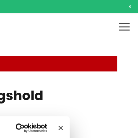
+
agshold
n.)