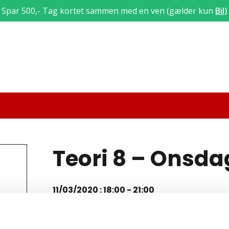
Spar 500,- Tag kortet sammen med en ven (gælder kun
Bil
)
Teori 8 – Onsd
11/03/2020 : 18:00
-
21:00
Teori 8 lektion 39, 40 og 41 (3 x 45 min = 135 mi