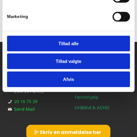
Marketing
Tillad alle
Kontakt os
Ydelser
Tillad valgte
Bil kørekort
Kirkebjerg Køreskole
Brøndbyvestervej 25
MC kørekort
Afvis
2600 Glostrup
B/E Trailerkørekort
CVR: 39145413
Førstehjælp
20 16 75 39
Ordblind & ADHD
Send Mail
Skriv en anmeldelse her