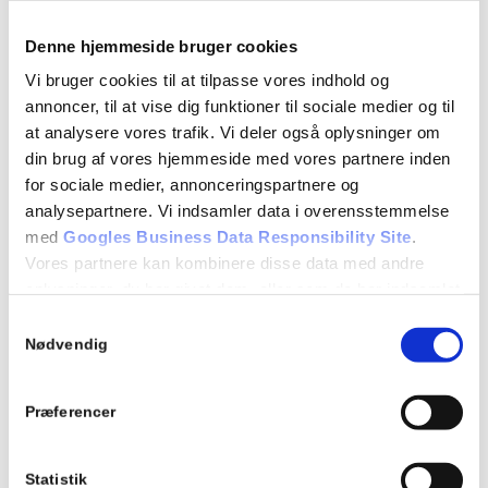
7.21 Letbane
Repetition af tidligere lektioner
Denne hjemmeside bruger cookies
Vi bruger cookies til at tilpasse vores indhold og
EVALUERENDE TEORIPRØVE
annoncer, til at vise dig funktioner til sociale medier og til
at analysere vores trafik. Vi deler også oplysninger om
Detaljer
din brug af vores hjemmeside med vores partnere inden
for sociale medier, annonceringspartnere og
Dato:
analysepartnere. Vi indsamler data i overensstemmelse
12/08/2024
med
Googles Business Data Responsibility Site
.
Vores partnere kan kombinere disse data med andre
Tidspunkt:
oplysninger, du har givet dem, eller som de har indsamlet
18:15 - 21:15
fra din brug af deres tjenester.
Samtykkevalg
Se Cookie & Privatlivspolitik
her
Begivenhed Kategori:
Nødvendig
Teori 8 - mandagshold
Præferencer
Statistik
Tilføj til kalender