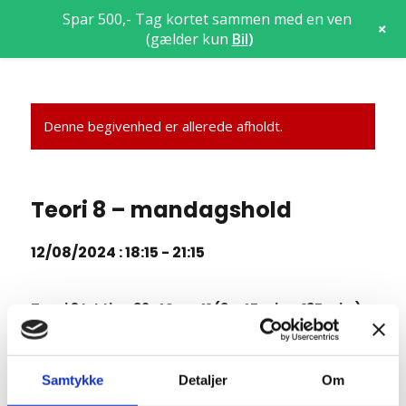
Spar 500,- Tag kortet sammen med en ven
+
(gælder kun
Bil
)
Denne begivenhed er allerede afholdt.
Teori 8 – mandagshold
12/08/2024 : 18:15
-
21:15
Teori 8 lektion 39, 40 og 41 (3 x 45 min = 135 min.)
Manøvrer på vej
7.18 Standsning og parkering
Samtykke
Detaljer
Om
7.19 Kørsel i mørke og lygtetændingstid i øvrigt
7.20 Kørsel i tunnel