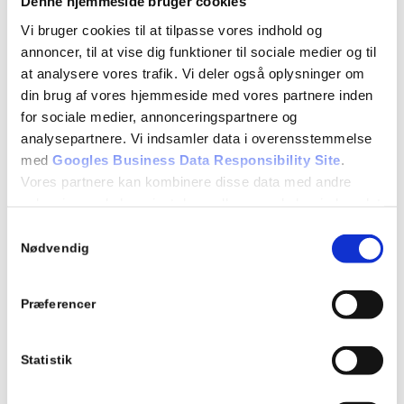
Denne hjemmeside bruger cookies
Vi bruger cookies til at tilpasse vores indhold og
Tilføj til kalender
annoncer, til at vise dig funktioner til sociale medier og til
at analysere vores trafik. Vi deler også oplysninger om
din brug af vores hjemmeside med vores partnere inden
Teori 7 – Torsdagshold
for sociale medier, annonceringspartnere og
analysepartnere. Vi indsamler data i overensstemmelse
marts 5 : 18:15
-
21:15
med
Googles Business Data Responsibility Site
.
Vores partnere kan kombinere disse data med andre
oplysninger, du har givet dem, eller som de har indsamlet
Teori 7 lektion 34, 35, og 36 (3 x 45 = 135 min)
fra din brug af deres tjenester.
Samtykkevalg
Manøvrer på vej
Se Cookie & Privatlivspolitik
her
Nødvendig
7.9 Overhaling (rep)
7.16 Kørsel på Motorvej (og motortrafikvej)
7.17 Kørsel ved siden af andre
Præferencer
EVALUERENDE TEORIPRØVE
Statistik
Detaljer