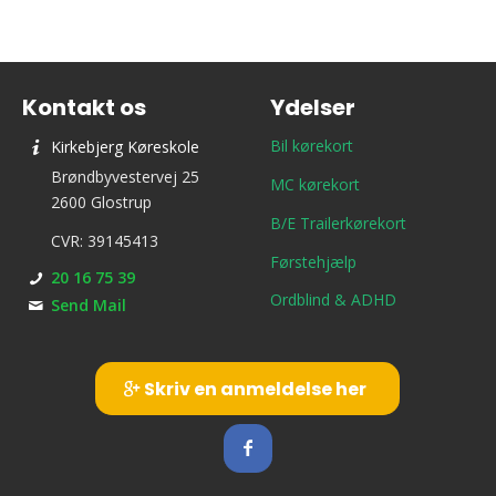
Kontakt os
Ydelser
Bil kørekort
Kirkebjerg Køreskole
Brøndbyvestervej 25
MC kørekort
2600 Glostrup
B/E Trailerkørekort
CVR: 39145413
Førstehjælp
20 16 75 39
Ordblind & ADHD
Send Mail
Skriv en anmeldelse her