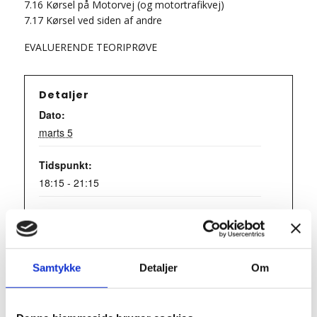
7.16 Kørsel på Motorvej (og motortrafikvej)
7.17 Kørsel ved siden af andre
EVALUERENDE TEORIPRØVE
Detaljer
Dato:
marts 5
Tidspunkt:
18:15 - 21:15
Series:
Teori 7 – torsdagshold
Begivenhed Kategori:
Samtykke
Detaljer
Om
Teori 7 - torsdagshold