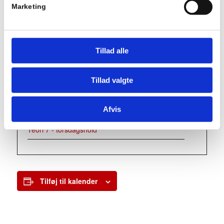
Marketing
Dato:
maj 14
Tidspunkt:
Tillad alle
18:15 - 21:15
Tillad valgte
Series:
Teori 7 – torsdagshold
Afvis
Begivenhed Kategori:
Teori 7 - torsdagshold
Tilføj til kalender