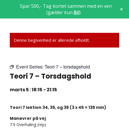
Spar 500,- Tag kortet sammen med en ven
+
(gælder kun
Bil
)
Denne begivenhed er allerede afholdt.
Event Series:
Teori 7 – torsdagshold
Teori 7 – Torsdagshold
marts 5 : 18:15
-
21:15
Teori 7 lektion 34, 35, og 36 (3 x 45 = 135 min)
Manøvrer på vej
7.9 Overhaling (rep)