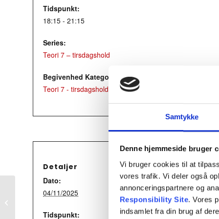
Tidspunkt:
18:15 - 21:15
Series:
Teori 7 – tirsdagshold
Begivenhed Kategori:
Teori 7 - tirsdagshold
Samtykke
Denne hjemmeside bruger c
Vi bruger cookies til at tilpas
Detaljer
vores trafik. Vi deler også 
Dato:
annonceringspartnere og ana
04/11/2025
Responsibility Site
. Vores 
Teori 4 – mandagshold
indsamlet fra din brug af dere
Tidspunkt: