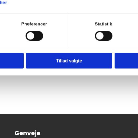
her
Manøvrer på vej
7.9 Overhaling (rep)
7.16 Kørsel på Motorvej (og motortrafikvej)
Præferencer
Statistik
7.17 Kørsel ved siden af andre
EVALUERENDE TEORIPRØVE
Tillad valgte
Tilføj til kalender
Genveje