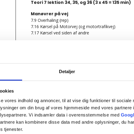
Teori 7 lektion 34, 35, og 36 (3 x 45 = 135 min)
Manøvrer på vej
7.9 Overhaling (rep)
7.16 Kørsel på Motorvej (og motortrafikvej)
7.17 Kørsel ved siden af andre
EVALUERENDE TEORIPRØVE
Tilføj til kalender
Detaljer
Teori 7 – tirsda
ookies
se vores indhold og annoncer, til at vise dig funktioner til sociale
oplysninger om din brug af vores hjemmeside med vores partnere i
02/09/2025 : 18:15
-
21:15
lysepartnere. Vi indsamler data i overensstemmelse med
Googl
partnere kan kombinere disse data med andre oplysninger, du har
Teori 7 lektion 34, 35, og 36 (3 x 45 = 135 min)
s tjenester.