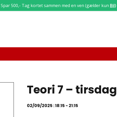
Spar 500,- Tag kortet sammen med en ven (gælder kun
Bil
)
Teori 7 – tirsda
02/09/2025 : 18:15
-
21:15