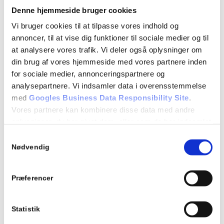
Denne hjemmeside bruger cookies
EVALUERENDE TEORIPRØVE
Vi bruger cookies til at tilpasse vores indhold og
annoncer, til at vise dig funktioner til sociale medier og til
at analysere vores trafik. Vi deler også oplysninger om
Detaljer
din brug af vores hjemmeside med vores partnere inden
Dato:
for sociale medier, annonceringspartnere og
09/12/2024
analysepartnere. Vi indsamler data i overensstemmelse
med
Googles Business Data Responsibility Site
.
Tidspunkt:
Vores partnere kan kombinere disse data med andre
18:15 - 21:15
oplysninger, du har givet dem, eller som de har indsamlet
fra din brug af deres tjenester.
Begivenhed Kategori:
Samtykkevalg
Se Cookie & Privatlivspolitik
her
Teori 7 - mandagshold
Nødvendig
Præferencer
Tilføj til kalender
Statistik