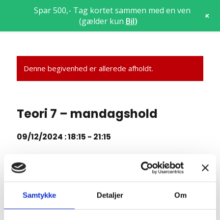
Spar 500,- Tag kortet sammen med en ven
+
(gælder kun
Bil
)
Denne begivenhed er allerede afholdt.
Teori 7 – mandagshold
09/12/2024 : 18:15
-
21:15
Teori 7 lektion 34, 35, og 36 (3 x 45 = 135 min)
Manøvrer på vej
Samtykke
Detaljer
Om
7.9 Overhaling (rep)
7.16 Kørsel på Motorvej (og motortrafikvej)
7.17 Kørsel ved siden af andre