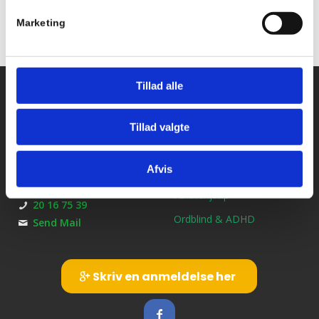
Marketing
Tillad alle
Kontakt os
Ydelser
Bil kørekort
Kirkebjerg Køreskole
Tillad valgte
Brøndbyvestervej 25
MC kørekort
2600 Glostrup
Afvis
B/E Trailerkørekort
CVR: 39145413
Førstehjælp
20 16 75 39
Ordblind & ADHD
Send Mail
Skriv en anmeldelse her