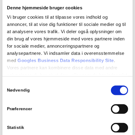
7.17 Kørsel ved siden af andre
Denne hjemmeside bruger cookies
Evaluerende teoriprøve
Vi bruger cookies til at tilpasse vores indhold og
annoncer, til at vise dig funktioner til sociale medier og til
at analysere vores trafik. Vi deler også oplysninger om
Detaljer
din brug af vores hjemmeside med vores partnere inden
Dato:
for sociale medier, annonceringspartnere og
23/01/2023
analysepartnere. Vi indsamler data i overensstemmelse
med
Googles Business Data Responsibility Site
.
Tidspunkt:
Vores partnere kan kombinere disse data med andre
18:15 - 21:15
oplysninger, du har givet dem, eller som de har indsamlet
fra din brug af deres tjenester.
Samtykkevalg
Begivenhed Kategori:
Se Cookie & Privatlivspolitik
her
Nødvendig
Teori 7 - mandagshold
Præferencer
Tilføj til kalender
Statistik