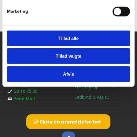
Marketing
Tillad alle
Kontakt os
Ydelser
Bil kørekort
Kirkebjerg Køreskole
Tillad valgte
Brøndbyvestervej 25
MC kørekort
2600 Glostrup
Afvis
B/E Trailerkørekort
CVR: 39145413
Førstehjælp
20 16 75 39
Ordblind & ADHD
Send Mail
Skriv en anmeldelse her