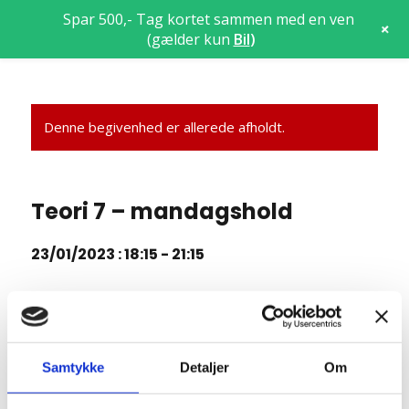
Spar 500,- Tag kortet sammen med en ven
+
(gælder kun
Bil
)
Denne begivenhed er allerede afholdt.
Teori 7 – mandagshold
23/01/2023 : 18:15
-
21:15
Teori 7 lektion 34, 35, og 36 (3 x 45 = 135 min)
7.9 Overhaling (rep)
Samtykke
Detaljer
Om
7.16 Kørsel på Motorvej (og motortrafikvej)