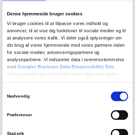
Denne hjemmeside bruger cookies
Vi bruger cookies til at tilpasse vores indhold og
Tilføj til kalender
annoncer, til at vise dig funktioner til sociale medier og til
at analysere vores trafik. Vi deler også oplysninger om
din brug af vores hjemmeside med vores partnere inden
Teori 6 – Torsdagshold
for sociale medier, annonceringspartnere og
analysepartnere. Vi indsamler data i overensstemmelse
februar 26 : 18:15
-
21:15
med
Googles Business Data Responsibility Site
.
Vores partnere kan kombinere disse data med andre
oplysninger, du har givet dem, eller som de har indsamlet
Teori 6 lektion 29, 30 og 31 (3 x 45 = 135 min)
fra din brug af deres tjenester.
Samtykkevalg
Manøvrer på vej
Se Cookie & Privatlivspolitik
her
Nødvendig
7.11 Fremkørsel mod vejkryds (rep)
7.12 Ligeud kørsel i vejkryds (rep)
7.13 Højresving i vejkryds (rep)
Præferencer
7.14 Venstresving i kryds (rep)
7.15 Kørsel i rundkørsel
Statistik