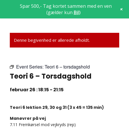
Spar 500,- Tag kortet sammen med en ven
+
(gælder kun
Bil
)
Denne begivenhed er allerede afholdt.
Event Series:
Teori 6 – torsdagshold
Teori 6 – Torsdagshold
februar 26 : 18:15
-
21:15
Teori 6 lektion 29, 30 og 31 (3 x 45 = 135 min)
Manøvrer på vej
7.11 Fremkørsel mod vejkryds (rep)