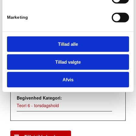
EVALUERENDE TEORIPRØVE
Marketing
Detaljer
Dato:
maj 7
Tillad alle
Tidspunkt:
18:15 - 21:15
Tillad valgte
Series:
Afvis
Teori 6 – torsdagshold
Begivenhed Kategori:
Teori 6 - torsdagshold