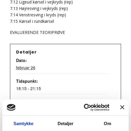
7.12 Ligeud kørsel i vejkryds (rep)
7.13 Højresving i vejkryds (rep)
7.14 Venstresving i kryds (rep)
7.15 Kørsel i rundkørsel
EVALUERENDE TEORIPRØVE
Detaljer
Dato:
februar 26
Tidspunkt:
18:15 - 21:15
Series:
Teori 6 – torsdagshold
Begivenhed Kategori:
Samtykke
Detaljer
Om
Teori 6 - torsdagshold