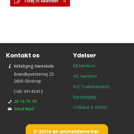
Tilføj til kalender
Kontakt os
Ydelser
Bil kørekort
Kirkebjerg Køreskole
Brøndbyvestervej 25
MC kørekort
2600 Glostrup
B/E Trailerkørekort
CVR: 39145413
Førstehjælp
20 16 75 39
Ordblind & ADHD
Send Mail
Skriv en anmeldelse her