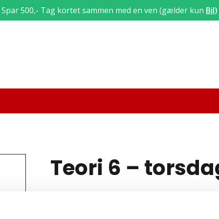
Spar 500,- Tag kortet sammen med en ven (gælder kun
Bil
)
Teori 6 – torsd
11/12/2025 : 18:15
-
21:15