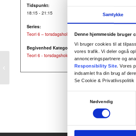
Tidspunkt:
18:15 - 21:15
Samtykke
Series:
Teori 6 – torsdagshold
Denne hjemmeside bruger c
Vi bruger cookies til at tilpas
Begivenhed Kategori:
vores trafik. Vi deler også 
Teori 6 - torsdagshold
annonceringspartnere og ana
Responsibility Site
. Vores 
Prøveteori
indsamlet fra din brug af dere
Se Cookie & Privatlivspolitik
Samtykkevalg
Nødvendig