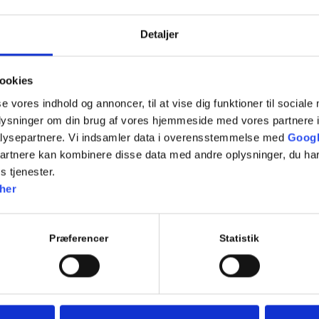
Teori 6 lektion 29, 30 og 31 (3 x 45 = 135 min)
Manøvrer på vej
Detaljer
7.11 Fremkørsel mod vejkryds (rep)
7.12 Ligeud kørsel i vejkryds (rep)
7.13 Højresving i vejkryds (rep)
ookies
7.14 Venstresving i kryds (rep)
se vores indhold og annoncer, til at vise dig funktioner til sociale
7.15 Kørsel i rundkørsel
oplysninger om din brug af vores hjemmeside med vores partnere i
EVALUERENDE TEORIPRØVE
lysepartnere. Vi indsamler data i overensstemmelse med
Googl
partnere kan kombinere disse data med andre oplysninger, du har
s tjenester.
her
Tilføj til kalender
Præferencer
Statistik