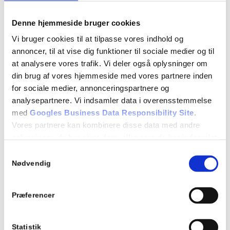
7.13 Højresving i vejkryds (rep)
7.14 Venstresving i kryds (rep)
Denne hjemmeside bruger cookies
Vi bruger cookies til at tilpasse vores indhold og
7.15 Kørsel i rundkørsel
annoncer, til at vise dig funktioner til sociale medier og til
at analysere vores trafik. Vi deler også oplysninger om
din brug af vores hjemmeside med vores partnere inden
Detaljer
for sociale medier, annonceringspartnere og
Dato:
analysepartnere. Vi indsamler data i overensstemmelse
03/03/2022
med
Googles Business Data Responsibility Site
.
Vores partnere kan kombinere disse data med andre
Tidspunkt:
oplysninger, du har givet dem, eller som de har indsamlet
18:15 - 21:15
fra din brug af deres tjenester.
Samtykkevalg
Se Cookie & Privatlivspolitik
her
Begivenhed Kategori:
Nødvendig
Teori 6 - torsdagshold
Præferencer
Statistik
Tilføj til kalender