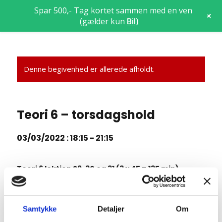
Spar 500,- Tag kortet sammen med en ven
+
(gælder kun
Bil
)
Denne begivenhed er allerede afholdt.
Teori 6 – torsdagshold
03/03/2022 : 18:15
-
21:15
Teori 6 lektion 29, 30 og 31 (3 x 45 = 135 min)
7.11 Fremkørsel mod vejkryds (rep)
7.12 Ligeud kørsel i vejkryds (rep)
Samtykke
Detaljer
Om