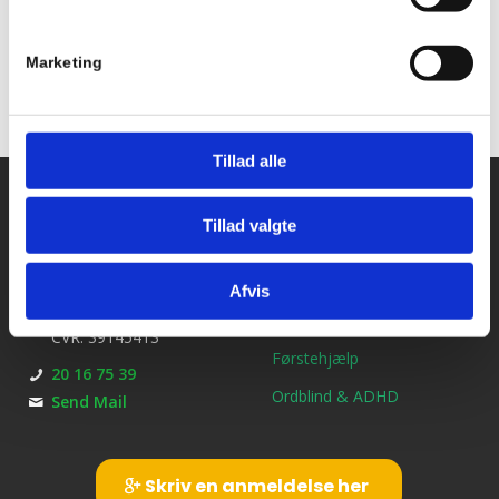
Marketing
Tillad alle
Kontakt os
Ydelser
Tillad valgte
Bil kørekort
Kirkebjerg Køreskole
Brøndbyvestervej 25
MC kørekort
Afvis
2600 Glostrup
B/E Trailerkørekort
CVR: 39145413
Førstehjælp
20 16 75 39
Ordblind & ADHD
Send Mail
Skriv en anmeldelse her