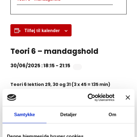
Tilføj til kalender
Teori 6 – mandagshold
30/06/2025 : 18:15
-
21:15
Teori 6 lektion 29, 30 og 31 (3 x 45 = 135 min)
Manøvrer på vej
7.11 Fremkørsel mod vejkryds (rep)
7.12 Ligeud kørsel i vejkryds (rep)
Samtykke
Detaljer
Om
7.13 Højresving i vejkryds (rep)
7.14 Venstresving i kryds (rep)
7.15 Kørsel i rundkørsel
Denne hjemmeside bruger cookies