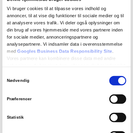
EVALUERENDE TEORIPRØVE
Vi bruger cookies til at tilpasse vores indhold og
annoncer, til at vise dig funktioner til sociale medier og til
at analysere vores trafik. Vi deler også oplysninger om
Detaljer
din brug af vores hjemmeside med vores partnere inden
Dato:
for sociale medier, annonceringspartnere og
15/09/2025
analysepartnere. Vi indsamler data i overensstemmelse
med
Googles Business Data Responsibility Site
.
Tidspunkt:
Vores partnere kan kombinere disse data med andre
18:15 - 21:15
oplysninger, du har givet dem, eller som de har indsamlet
fra din brug af deres tjenester.
Series:
Samtykkevalg
Se Cookie & Privatlivspolitik
her
Nødvendig
Teori 6 – mandagshold
Begivenhed Kategori:
Præferencer
Teori 6 - mandagshold
Statistik