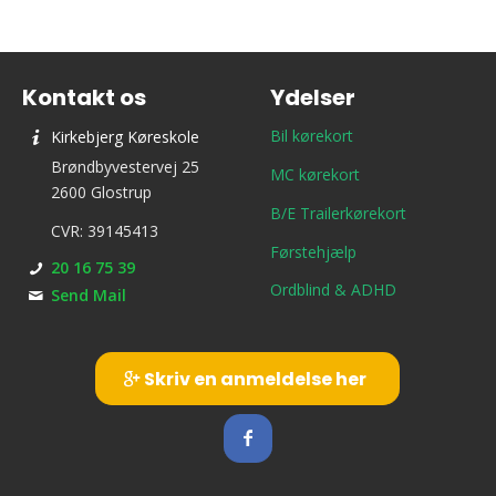
Kontakt os
Ydelser
Bil kørekort
Kirkebjerg Køreskole
Brøndbyvestervej 25
MC kørekort
2600 Glostrup
B/E Trailerkørekort
CVR: 39145413
Førstehjælp
20 16 75 39
Ordblind & ADHD
Send Mail
Skriv en anmeldelse her