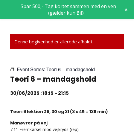
Spar 500,- Tag kortet sammen med en ven
+
(gælder kun
Bil
)
Denne begivenhed er allerede afholdt.
Event Series:
Teori 6 – mandagshold
Teori 6 – mandagshold
30/06/2025 : 18:15
-
21:15
Teori 6 lektion 29, 30 og 31 (3 x 45 = 135 min)
Manøvrer på vej
7.11 Fremkørsel mod vejkryds (rep)