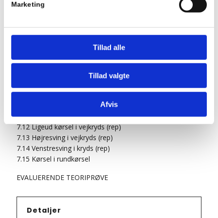
Tilføj til kalender
Marketing
Teori 6 – mandagshold
Tillad alle
30/06/2025 : 18:15
-
21:15
Tillad valgte
Teori 6 lektion 29, 30 og 31 (3 x 45 = 135 min)
Afvis
Manøvrer på vej
7.11 Fremkørsel mod vejkryds (rep)
7.12 Ligeud kørsel i vejkryds (rep)
7.13 Højresving i vejkryds (rep)
7.14 Venstresving i kryds (rep)
7.15 Kørsel i rundkørsel
EVALUERENDE TEORIPRØVE
Detaljer