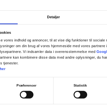
7.11 Fremkørsel mod vejkryds
7.12 Ligeud kørsel i vejkryds
Detaljer
7.13 Højresving i vejkryds
7.14 Venstresving i kryds
ookies
7.15 Rundkørsel
se vores indhold og annoncer, til at vise dig funktioner til sociale
oplysninger om din brug af vores hjemmeside med vores partnere i
Repetition af tidligere emner
lysepartnere. Vi indsamler data i overensstemmelse med
Googl
Evaluerende emneprøve
partnere kan kombinere disse data med andre oplysninger, du har
s tjenester.
her
Tilføj til kalender
Præferencer
Statistik