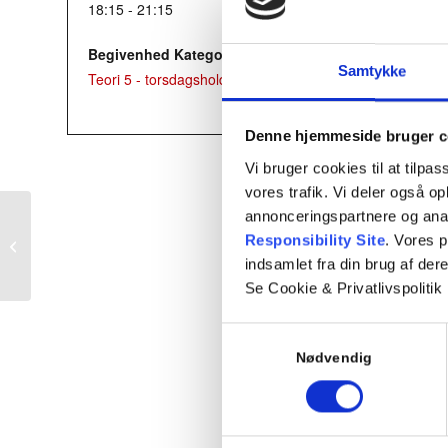
18:15 - 21:15
Begivenhed Kategori:
Samtykke
Teori 5 - torsdagshold
Denne hjemmeside bruger c
Vi bruger cookies til at tilpas
vores trafik. Vi deler også 
annonceringspartnere og ana
Responsibility Site
. Vores 
Prøvetime
indsamlet fra din brug af dere
Se Cookie & Privatlivspolitik
Samtykkevalg
Nødvendig