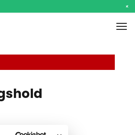
+
agshold