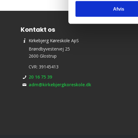
Afvis
Kontakt os
Kirkebjerg Køreskole ApS
Brøndbyvestervej 25
2600 Glostrup
CVR: 39145413
20 16 75 39
adm@kirkebjergkoreskole.dk