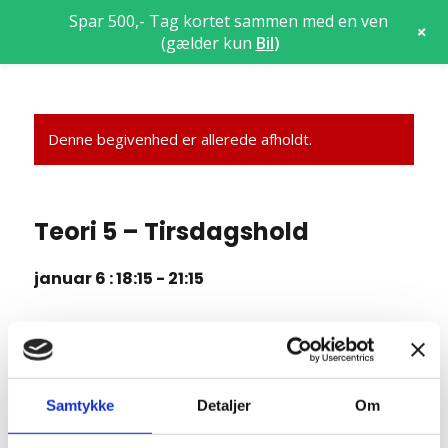
Spar 500,- Tag kortet sammen med en ven
+
(gælder kun
Bil
)
Denne begivenhed er allerede afholdt.
Teori 5 – Tirsdagshold
januar 6 : 18:15
-
21:15
Teori 5 lektion 24, 25 og 26 (3 x 45 = 135 min)
Manøvrer på vej
7.11 Fremkørsel mod vejkryds
Samtykke
Detaljer
Om
7.12 Ligeud kørsel i vejkryds