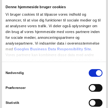
Repetition af tidligere emner
Denne hjemmeside bruger cookies
EVALUERENDE EMNEPRØVE
Vi bruger cookies til at tilpasse vores indhold og
annoncer, til at vise dig funktioner til sociale medier og til
at analysere vores trafik. Vi deler også oplysninger om
Detaljer
din brug af vores hjemmeside med vores partnere inden
Dato:
for sociale medier, annonceringspartnere og
januar 6
analysepartnere. Vi indsamler data i overensstemmelse
med
Googles Business Data Responsibility Site
.
Tidspunkt:
Vores partnere kan kombinere disse data med andre
18:15 - 21:15
oplysninger, du har givet dem, eller som de har indsamlet
fra din brug af deres tjenester.
Samtykkevalg
Begivenhed Kategori:
Se Cookie & Privatlivspolitik
her
Nødvendig
Teori 5 - tirsdagshold
Præferencer
Tilføj til kalender
Statistik