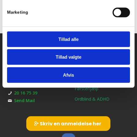
Marketing
Tillad alle
Kontakt os
Ydelser
Bil kørekort
Kirkebjerg Køreskole
Tillad valgte
Brøndbyvestervej 25
MC kørekort
2600 Glostrup
Afvis
B/E Trailerkørekort
CVR: 39145413
Førstehjælp
20 16 75 39
Ordblind & ADHD
Send Mail
Skriv en anmeldelse her