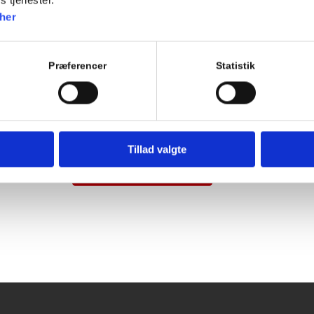
Teori 5 lektion 24, 25 og 26 (3 x 45 = 135 min)
her
Manøvrer på vej
7.11 Fremkørsel mod vejkryds
7.12 Ligeud kørsel i vejkryds
Præferencer
Statistik
Repetition af tidligere emner
EVALUERENDE EMNEPRØVE
Tillad valgte
Tilføj til kalender