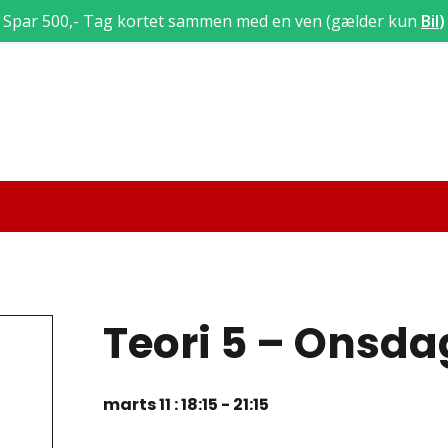
Spar 500,- Tag kortet sammen med en ven (gælder kun
Bil
)
Teori 5 – Onsd
marts 11 : 18:15
-
21:15