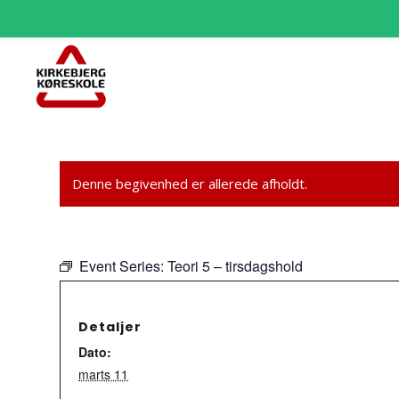
Denne begivenhed er allerede afholdt.
Event Series:
Teori 5 – tirsdagshold
Detaljer
Dato:
marts 11