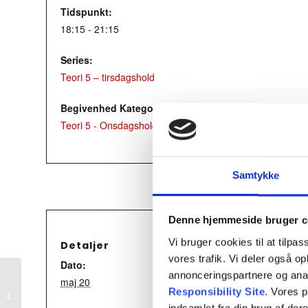
Tidspunkt:
18:15 - 21:15
Series:
Teori 5 – tirsdagshold
Begivenhed Kategori:
Teori 5 - Onsdagshold
Samtykke
Denne hjemmeside bruger c
Vi bruger cookies til at tilpas
Detaljer
vores trafik. Vi deler også 
Dato:
annonceringspartnere og ana
maj 20
Responsibility Site
. Vores 
Teori 2- Mandagshold
indsamlet fra din brug af dere