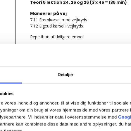
Teori 5 lektion 24, 25 og 26 (3 x 45 = 135 min)
Manøvrer på vej
7.11 Fremkørsel mod vejkryds
7.12 Ligeud kørsel i vejkryds
Repetition af tidligere emner
EVALUERENDE EMNEPRØVE
Tilføj til kalender
Detaljer
Teori 5 – Onsd
ookies
se vores indhold og annoncer, til at vise dig funktioner til sociale
oplysninger om din brug af vores hjemmeside med vores partnere i
marts 11 : 18:15
-
21:15
lysepartnere. Vi indsamler data i overensstemmelse med
Googl
partnere kan kombinere disse data med andre oplysninger, du har
s tjenester.