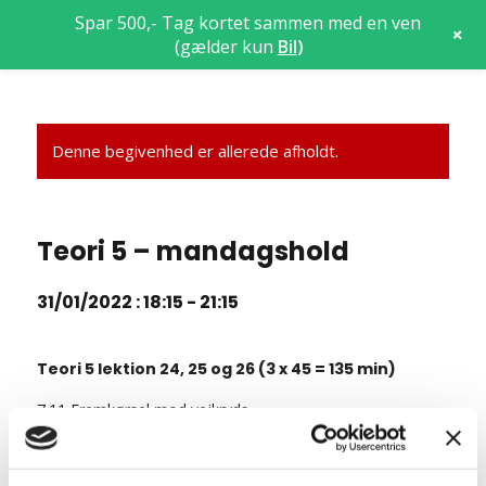
Spar 500,- Tag kortet sammen med en ven
+
(gælder kun
Bil
)
Denne begivenhed er allerede afholdt.
Teori 5 – mandagshold
31/01/2022 : 18:15
-
21:15
Teori 5 lektion 24, 25 og 26 (3 x 45 = 135 min)
7.11 Fremkørsel mod vejkryds
7.12 Ligeud kørsel i vejkryds