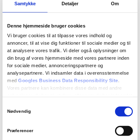
7.13 Højresving i vejkryds
Samtykke
Detaljer
Om
7.14 Venstresving i kryds
7.15 Rundkørsel
Denne hjemmeside bruger cookies
Vi bruger cookies til at tilpasse vores indhold og
Repetition af tidligere emner
annoncer, til at vise dig funktioner til sociale medier og til
Evaluerende emneprøve
at analysere vores trafik. Vi deler også oplysninger om
din brug af vores hjemmeside med vores partnere inden
for sociale medier, annonceringspartnere og
Detaljer
analysepartnere. Vi indsamler data i overensstemmelse
Dato:
med
Googles Business Data Responsibility Site
.
31/01/2022
Vores partnere kan kombinere disse data med andre
oplysninger, du har givet dem, eller som de har indsamlet
Tidspunkt:
fra din brug af deres tjenester.
Samtykkevalg
18:15 - 21:15
Se Cookie & Privatlivspolitik
her
Nødvendig
Begivenhed Kategori:
Teori 5 - mandagshold
Præferencer