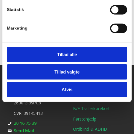
Statistik
Tilføj til kalender
Marketing
Tillad alle
Tillad valgte
Kontakt os
Ydelser
Bil kørekort
Kirkebjerg Køreskole
Afvis
Brøndbyvestervej 25
MC kørekort
2600 Glostrup
B/E Trailerkørekort
CVR: 39145413
Førstehjælp
20 16 75 39
Ordblind & ADHD
Send Mail