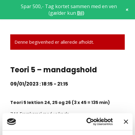
Spar 500,- Tag kortet sammen med en ven
+
(gælder kun
Bil
)
Denne begivenhed er allerede afholdt.
Teori 5 – mandagshold
09/01/2023 : 18:15
-
21:15
Teori 5 lektion 24, 25 og 26 (3 x 45 = 135 min)
7.11 Fremkørsel mod vejkryds
7.12 Ligeud kørsel i vejkryds