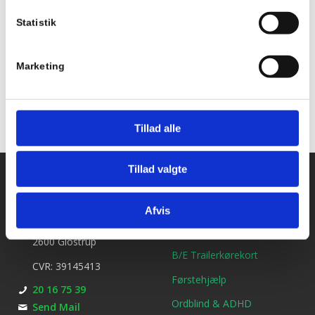
Statistik
Tilføj til kalender
Marketing
Tillad alle
Tillad valgte
Kontakt os
Ydelser
Bil kørekort
Kirkebjerg Køreskole
Afvis
Brøndbyvestervej 25
MC kørekort
2600 Glostrup
B/E Trailerkørekort
CVR: 39145413
Førstehjælp
20 16 75 39
Ordblind & ADHD
Send Mail