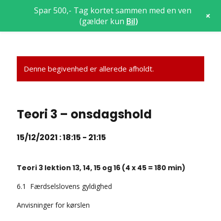
Spar 500,- Tag kortet sammen med en ven
+
(gælder kun
Bil
)
Denne begivenhed er allerede afholdt.
Teori 3 – onsdagshold
15/12/2021 : 18:15
-
21:15
Teori 3 lektion 13, 14, 15 og 16 (4 x 45 = 180 min)
6.1 Færdselslovens gyldighed
Anvisninger for kørslen