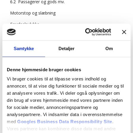
6.2 Passagerer og gods mv.
Motorstop og slæbning
Færdselsulykke
Forsikringspligt
Grundregler for færdslen
Samtykke
Detaljer
Om
Fare, ulempe og unødig ulempe
Signalgivning og brug af lys
Denne hjemmeside bruger cookies
Vi bruger cookies til at tilpasse vores indhold og
Fri passage for bestemte trafikarter
annoncer, til at vise dig funktioner til sociale medier og til
7.1 Igangsætning og standsning ved kørebanekant
at analysere vores trafik. Vi deler også oplysninger om
din brug af vores hjemmeside med vores partnere inden
7.2 Placering under ligeud kørsel
for sociale medier, annonceringspartnere og
7.3 Hastighed under ligeud kørsel
analysepartnere. Vi indsamler data i overensstemmelse
med
Googles Business Data Responsibility Site
.
7.4 Vognbaneskift og sammenfletning
Vores partnere kan kombinere disse data med andre