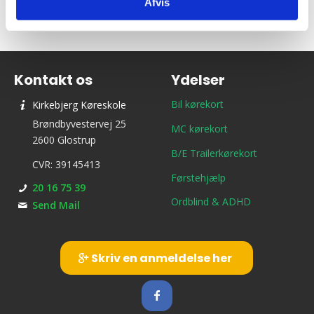
Afvis
Kontakt os
Ydelser
Bil kørekort
Kirkebjerg Køreskole
Brøndbyvestervej 25
MC kørekort
2600 Glostrup
B/E Trailerkørekort
CVR: 39145413
Førstehjælp
20 16 75 39
Ordblind & ADHD
Send Mail
Skriv en anmeldelse her